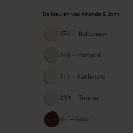
De kleuren van Amanda & John
150 — Buttercup 
145 — Pompeii 
143 — Cashmere 
139 — Tundra 
67 — Rioja 