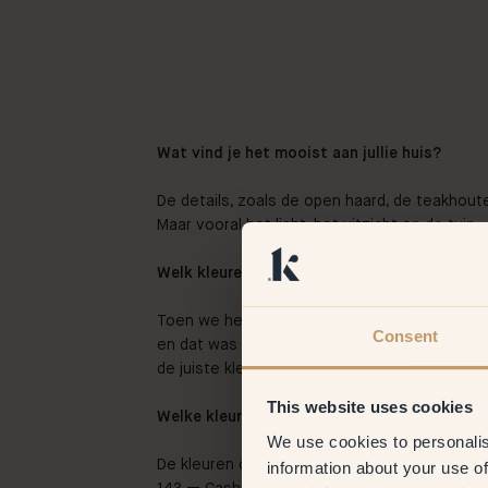
Wat vind je het mooist aan jullie huis?
De details, zoals de open haard, de teakhoute
Maar vooral het licht, het uitzicht en de tuin.
Welk kleurenpalet hadden jullie voor ogen?
Toen we het huis kochten was vrijwel alles wit
Consent
en dat was niet het gevoel waar we naar opzo
de juiste kleuren waren warmte, contrast en e
This website uses cookies
Welke kleuren hebben jullie gekozen en waar
We use cookies to personalis
De kleuren die we hebben gekozen zijn 150 —
information about your use of