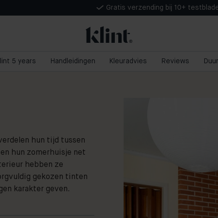
Gratis verzending bij 10+ testblad
lint 5 years
Handleidingen
Kleuradvies
Reviews
Duu
verdelen hun tijd tussen
en hun zomerhuisje net
nterieur hebben ze
orgvuldig gekozen tinten
igen karakter geven.