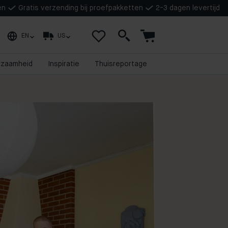
en
Gratis verzending bij proefpakketten
2-3 dagen levertijd
EN
US
rzaamheid
Inspiratie
Thuisreportage