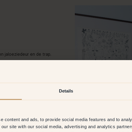
n jaloeziedeur en de trap.
. Dat doet al snel erg kil aan
Details
ek waren. Bij het kiezen van
en harmonie heel belangrijk.
om juist die?
e content and ads, to provide social media features and to analy
 Buttercup, 145 — Pompeii,
 our site with our social media, advertising and analytics partn