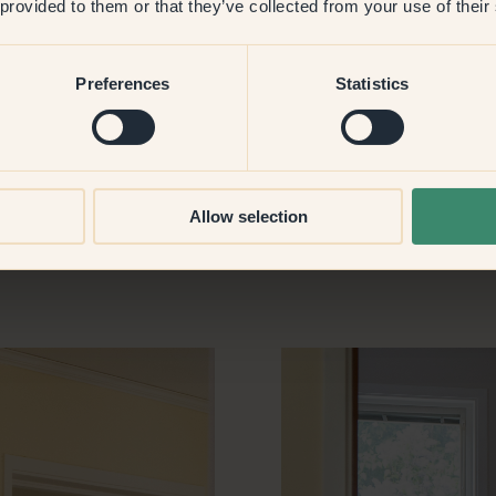
 voor het houtwerk. We
 provided to them or that they’ve collected from your use of their
mtes een positieve feel,
ven. Zo zorgt het geel in de
 voor een gezellige en
Preferences
Statistics
e eetkamer – 139 — Tundra –
Allow selection