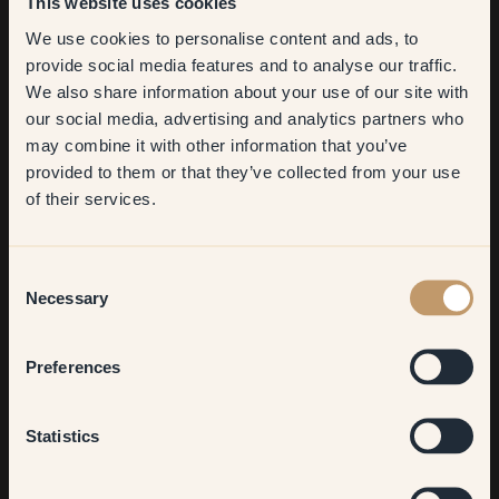
This website uses cookies
We use cookies to personalise content and ads, to
Get
10%
off your
provide social media features and to analyse our traffic.
We also share information about your use of our site with
first order
our social media, advertising and analytics partners who
may combine it with other information that you’ve
​But first, which room do you
provided to them or that they’ve collected from your use
want to transform?
of their services.
Living room
Consent
Necessary
Selection
Bedroom
Preferences
Kitchen & Dining
Statistics