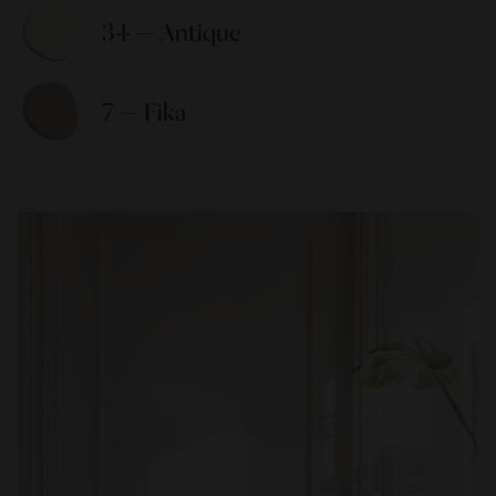
34 — Antique 
7 — Fika 