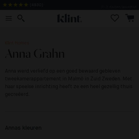
(
4930
)
2-3 dagen levertijd
Klint Homes
Anna Grahn
Anna werd verliefd op een goed bewaard gebleven
tweekamerappartement in Malmö in Zuid Zweden. Met
haar speelse inrichting heeft ze een heel gezellig thuis
gecreëerd.
Annas kleuren