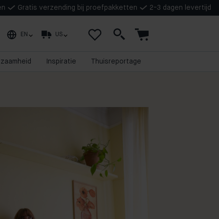
en
Gratis verzending bij proefpakketten
2-3 dagen levertijd
EN
US
rzaamheid
Inspiratie
Thuisreportage