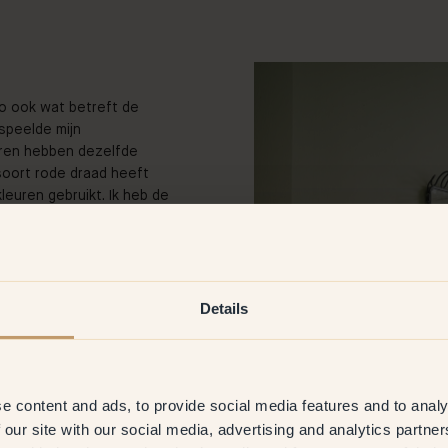
 zo ook wat betreft de
 speelde mijn
uren hebben dezelfde
 soort rode draad heeft
kleuren gebruikt. Ik heb de
aden die ik een paar dagen
aden die niet goed
ver had - die moesten het
Details
e woonkamer de kleur 48
–
oit genoeg van krijg. In de
e content and ads, to provide social media features and to analy
17
– Verdure
op het
 our site with our social media, advertising and analytics partn
 voelt heel gezellig in de