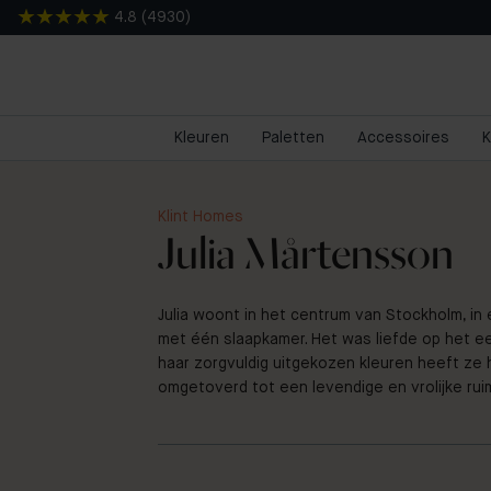
4.8
(
4930
)
Kleuren
Paletten
Accessoires
K
Klint Homes
Julia Mårtensson
Julia woont in het centrum van Stockholm, in
met één slaapkamer. Het was liefde op het e
haar zorgvuldig uitgekozen kleuren heeft ze
omgetoverd tot een levendige en vrolijke rui