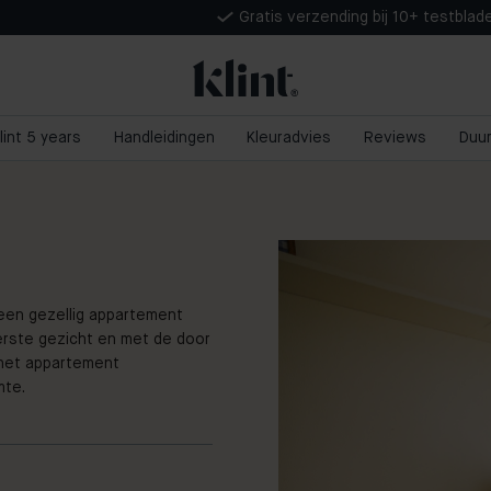
Gratis verzending bij 10+ testblad
lint 5 years
Handleidingen
Kleuradvies
Reviews
Duu
 een gezellig appartement
erste gezicht en met de door
 het appartement
mte.