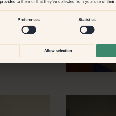
 provided to them or that they’ve collected from your use of their
akkelijk te combineren is. De
7
–
Rioja, wat het tot een
in de slaapkamer heeft de
Preferences
Statistics
 dat het prachtig combineert
ur tussen de ramen in de
even. Ik vind dat deze een
Allow selection
Je moet een blij gevoel