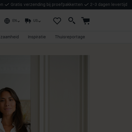
en
Gratis verzending bij proefpakketten
2-3 dagen levertijd
EN
US
rzaamheid
Inspiratie
Thuisreportage