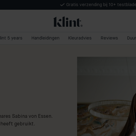
Gratis verzending bij 10+ testblad
lint 5 years
Handleidingen
Kleuradvies
Reviews
Duu
ares Sabina von Essen.
 heeft gebruikt.