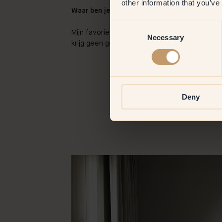
other information that you’ve
Waar ben je het meest tevreden over?
Consent
Mijn favoriete ruimte is de woonkamer. De lich
Necessary
Selection
krijg geen genoeg van de de ellips op het pla
Deny