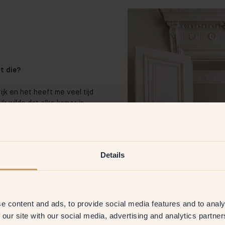
t die?
ijk en het heeft me veel tijd
k wilde dat elke kamer in
n, met een unieke
en en ervaren in kastelen en
ectuur dachten.
Details
uren in verschillende kamers.
 witte verf te kiezen voor
ilde iets binzonders creëren
ijs dat in het hele
e content and ads, to provide social media features and to analy
 our site with our social media, advertising and analytics partn