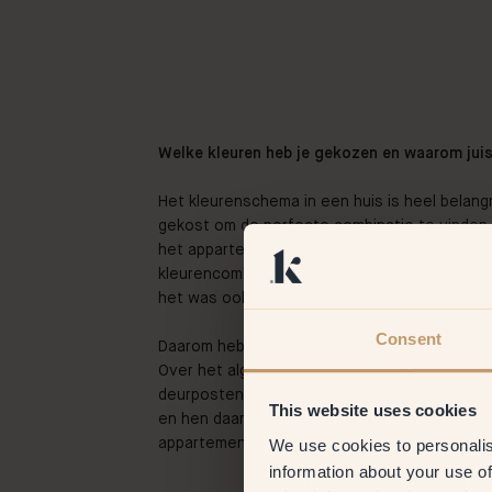
Welke kleuren heb je gekozen en waarom juis
Het kleurenschema in een huis is heel belangr
gekost om de perfecte combinatie te vinden. I
het appartement een unieke ervaring zou zij
kleurencombinatie. Dit is iets wat ik heb gezi
het was ook hoe mensen vroeger over archit
Consent
Daarom heb ik gekozen voor verschillende kle
Over het algemeen is het gebruikelijk om een
deurposten, plinten en kroonlijsten, maar ik w
This website uses cookies
en hen daarom gekozen voor een donkerder gr
We use cookies to personalis
appartement terugkomt.
information about your use of