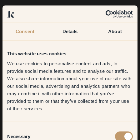
De keuken is het meest veranderd, zowel qua ruimte als
gevoel. We hebben een plank opgehangen die we in dezelfde
tint hebben geverfd om leuke wijnflessen en kookboeken een
Consent
Details
About
mooi podium te geven. De ziel van een huis zit in de keuken!
Het is de plek waar we het meeste tijd doorbrengen.
This website uses cookies
Je beste tip voor iemand die thuis wil gaan verven?
We use cookies to personalise content and ads, to
Get
10%
off your
provide social media features and to analyse our traffic.
Probeer een heleboel kleuren! We bestelden 20 verschillende
We also share information about your use of our site with
first order
testbladen van Klint, en de keuze viel uiteindelijk op totaal
our social media, advertising and analytics partners who
andere kleuren dan we aanvankelijk hadden gedacht. Het gaat
may combine it with other information that you’ve
erom de ruimte te leren kennen en je blik met kleur te durven
​But first, which room do you
verruimen.
provided to them or that they’ve collected from your use
want to transform?
of their services.
Living room
Consent
Het resultaat
Necessary
Selection