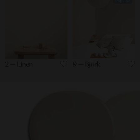
Populair
2 — Linen
9 — Björk