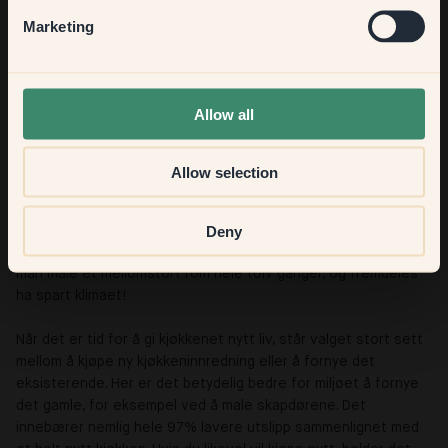
Hallway
Marketing
None of the above
Allow all
Allow selection
Å male sammenlignet med andre måter å pusse opp
Å male kan forvandle et rom på samme måte som det å kjøpe
Deny
nye møbler eller pusse opp, men med et mye mindre
klimaavtrykk. I stedet for å for eksempel kjøpe en ny sofa, kan
man male et mellomstort rom hele tolv ganger, og fremdeles
ha spart klimaet!
Når det er tid for å gi kjøkkenet nytt liv, står valget stort sett
mellom å kjøpe ny kjøkkeninnredning eller å fornye det
eksisterende. Her er det betydelig bedre for miljøet å fornye
det gamle, for eksempel ved å male skapdørene. Det
innebærer nemlig hele 97% lavere utslipp sammenlignet med