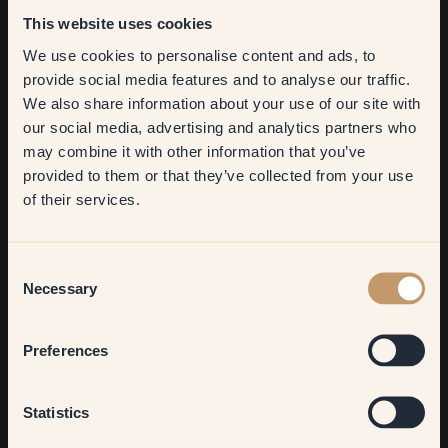
malesett med utstyr. Alt dette ville bidratt med et utslipp på
This website uses cookies
ca 23,38 kg CO2e. Ved å vaske utstyret på riktig måte, kan du
bevare det og bruke det mange flere ganger.
We use cookies to personalise content and ads, to
Get
10%
off your
provide social media features and to analyse our traffic.
Neste gang du vil male, trenger du kun selve malingen, som
We also share information about your use of our site with
first order
slipper ut va 3,24 CO2e per liter. I diagrammet får du et mer
our social media, advertising and analytics partners who
detaljert bilde av hvordan utslippene oppstår.
may combine it with other information that you’ve
​But first, which room do you
provided to them or that they’ve collected from your use
want to transform?
of their services.
Living room
Consent
Necessary
Selection
Bedroom
Preferences
Kitchen & Dining
Statistics