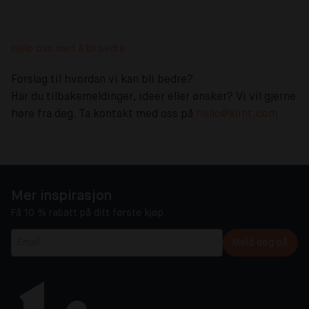
Hjelp oss med å bli bedre
Forslag til hvordan vi kan bli bedre?
Har du tilbakemeldinger, ideer eller ønsker? Vi vil gjerne
høre fra deg. Ta kontakt med oss på
hello@klint.com
Mer inspirasjon
Få 10 % rabatt på ditt første kjøp
Meld deg på