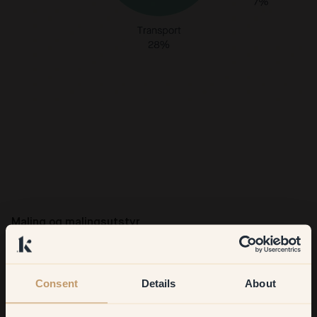
Maling og malingsutstyr
Når det er klart til å male, avhenger klimaavtrykket ditt av flere
ting. Til dels på mengden maling som trengs, og til dels hvor
mye utstyr du allerede har.
Consent
Details
About
For å male et mellomstort rom trenger du ca 6L maling og et