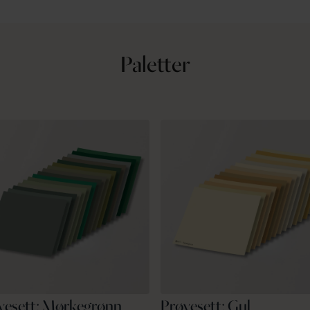
Paletter
vesett: Mørkegrønn
Prøvesett: Gul