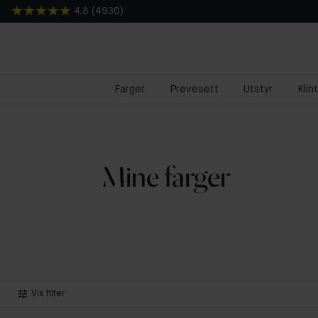
4.8
(
4930
)
Farger
Prøvesett
Utstyr
Klin
Mine farger
Vis filter