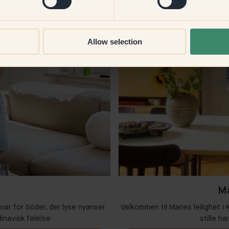
Allow selection
Ma
 sør for Söder, der lyse nyanser
Velkommen til Maries leilighet 
inavisk følelse
stille ha