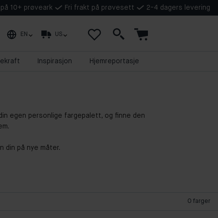
t på 10+ prøveark
Fri frakt på prøvesett
2-4 dagers levering
EN
US
ekraft
Inspirasjon
Hjemreportasje
in egen personlige fargepalett, og finne den
em.
en din på nye måter.
0
farger