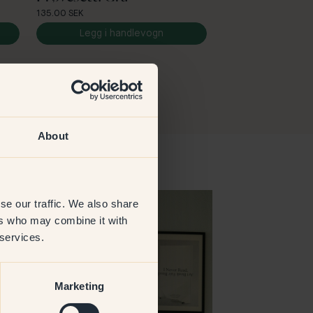
135.00 SEK
Legg i handlevogn
About
se our traffic. We also share
ers who may combine it with
 services.
Marketing