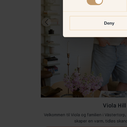
Deny
Viola Hill
 der kreativitet og
Velkommen til Viola og familien i Västertorp,
skaper en varm, tidløs skand