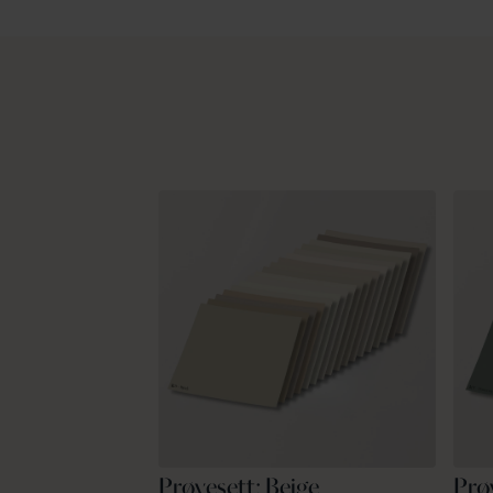
Prøvesett: Beige
Prø