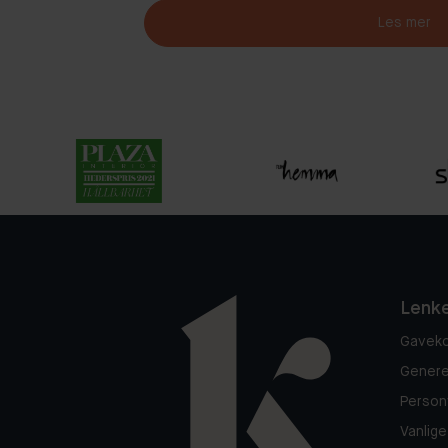
Les mer
Lenk
Gaveko
Generel
Person
Vanlig