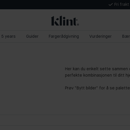
Fri frak
t 5 years
Guider
Fargerådgivning
Vurderinger
Bær
Her kan du enkelt sette sammen d
perfekte kombinasjonen til ditt hj
Prøv "Bytt bilder" for å se palett