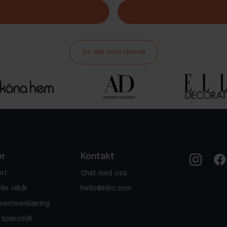
Se alle intervjuene
er
Kontakt
rt
Chat med oss
le vilkår
hello@klint.com
vernserklæring
e spørsmål