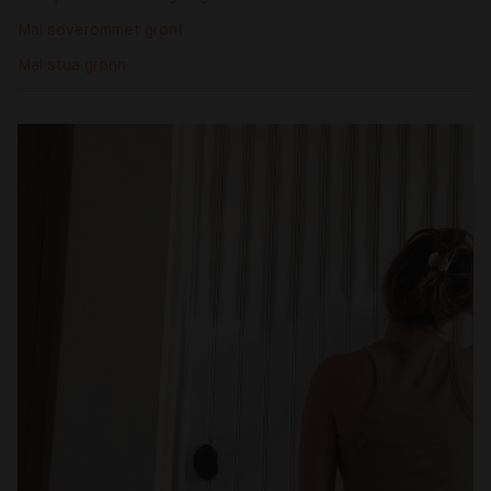
Mal soverommet grønt
Mal stua grønn