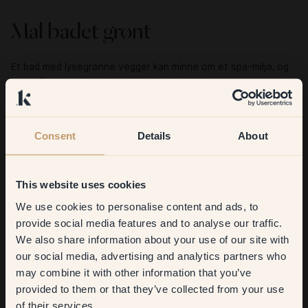
Mal badet grønt
Et bad med lysegrønne vegger kan minne om et spa-miljø, og
gir en følelse av renhet og avslapping. Mørkere grønntoner,
som furugrønn, kan gi en luksuriøs og dyp atmosfære, særlig i
kombinasjon med gull- eller messingdetaljer. Vurder
fuktbestandighet når du velger maling til badet ditt.
Consent
Details
About
Se hvordan andre har
malt badet grønt
med Klint.
This website uses cookies
We use cookies to personalise content and ads, to
Get
10%
off your
provide social media features and to analyse our traffic.
We also share information about your use of our site with
first order
our social media, advertising and analytics partners who
may combine it with other information that you’ve
​But first, which room do you
provided to them or that they’ve collected from your use
want to transform?
of their services.