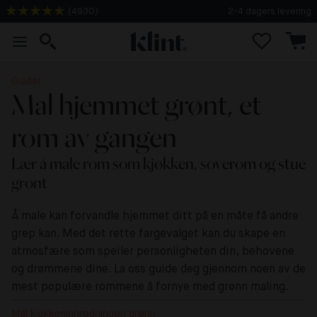
(
4930
)
2-4 dagers levering
Guider
Mal hjemmet grønt, et
rom av gangen
Lær å male rom som kjøkken, soverom og stue
grønt
Å male kan forvandle hjemmet ditt på en måte få andre
grep kan. Med det rette fargevalget kan du skape en
atmosfære som speiler personligheten din, behovene
og drømmene dine. La oss guide deg gjennom noen av de
mest populære rommene å fornye med grønn maling.
Mal kjøkkeninnredningen grønn