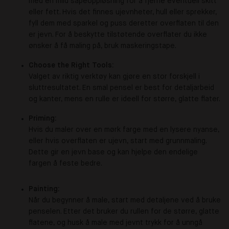
med en mild såpeoppløsning for å fjerne eventuell skitt
eller fett. Hvis det finnes ujevnheter, hull eller sprekker,
fyll dem med sparkel og puss deretter overflaten til den
er jevn. For å beskytte tilstøtende overflater du ikke
ønsker å få maling på, bruk maskeringstape.
Choose the Right Tools:
Valget av riktig verktøy kan gjøre en stor forskjell i
sluttresultatet. En smal pensel er best for detaljarbeid
og kanter, mens en rulle er ideell for større, glatte flater.
Priming:
Hvis du maler over en mørk farge med en lysere nyanse,
eller hvis overflaten er ujevn, start med grunnmaling.
Dette gir en jevn base og kan hjelpe den endelige
fargen å feste bedre.
Painting:
Når du begynner å male, start med detaljene ved å bruke
penselen. Etter det bruker du rullen for de større, glatte
flatene, og husk å male med jevnt trykk for å unngå