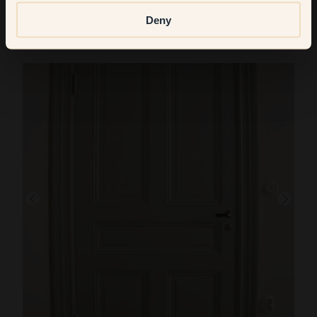
kombinasjon med lyse lister og detaljer. Vurder slitestyrke og
holdbarhet, spesielt i områder med høy trafikk.
Deny
Se hvordan andre har
malt gangen grønn
med Klint.