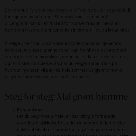
Den grønne fargens psykologiske effekt strekker seg også til
funksjonen av våre rom. Et arbeidsrom i en dempet
olivengrønn kan bli et fristed for konsentrasjon, mens et
barnerom i lysere grønntoner kan invitere til lek og kreativitet.
Å velge grønt kan også være en forlengelse av hjemmets
karakter. Jordnære grønne toner kan fremheve et naturnært
interiør, mens en monokrom grønn palett kan gi en moderne
og forfriskende følelse. Så, når du velger farge, tenk på
hvordan nyansen vil påvirke hele rommet. Et gjennomtenkt
valg kan forvandle og løfte hele interiøret.
Steg for steg: Mal grønt hjemme
Preparations:
Før du begynner å male, er det viktig å forberede
overflaten skikkelig. Dette kan innebære å fjerne eller
dekke til objekter i nærheten, og å rengjøre overflaten