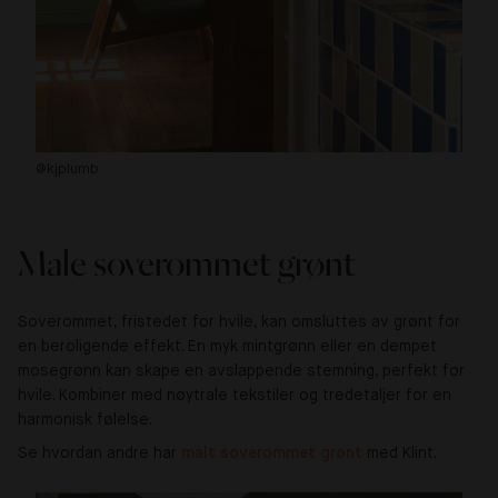
@kjplumb
@e
Male soverommet grønt
Soverommet, fristedet for hvile, kan omsluttes av grønt for
en beroligende effekt. En myk mintgrønn eller en dempet
mosegrønn kan skape en avslappende stemning, perfekt for
hvile. Kombiner med nøytrale tekstiler og tredetaljer for en
harmonisk følelse.
Se hvordan andre har
malt soverommet grønt
med Klint.