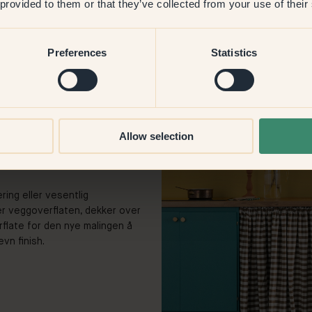
 provided to them or that they’ve collected from your use of their
Preferences
Statistics
Allow selection
ring eller vesentlig
der veggoverflaten, dekker over
rflate for den nye malingen å
evn finish.