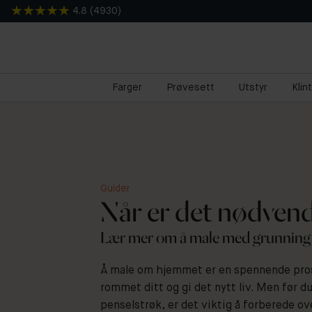
4.8
(
4930
)
Farger
Prøvesett
Utstyr
Klin
Guider
Når er det nødvend
Lær mer om å male med grunning
Å male om hjemmet er en spennende pro
rommet ditt og gi det nytt liv. Men før du
penselstrøk, er det viktig å forberede ove