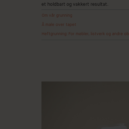
et holdbart og vakkert resultat.
Om vår grunning
Å male over tapet
Heftgrunning: For møbler, listverk og andre ob