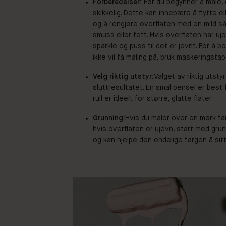
Forberedelser:
Før du begynner å male, 
skikkelig. Dette kan innebære å flytte el
og å rengjøre overflaten med en mild så
smuss eller fett. Hvis overflaten har uje
sparkle og puss til det er jevnt. For å 
ikke vil få maling på, bruk maskeringstap
Velg riktig utstyr:
Valget av riktig utstyr
sluttresultatet. En smal pensel er best 
rull er ideelt for større, glatte flater.
Grunning:
Hvis du maler over en mørk fa
hvis overflaten er ujevn, start med grun
og kan hjelpe den endelige fargen å sit