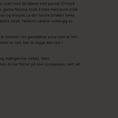
e, start med detaljene med pensel. Etterpå
e, glatte flatene. Husk å male med jevnt trykk
ner og drypper. La det første strøket tørke
andre strøk. Tørketid varierer avhengig av
vår kommer i en gjenlukkbar pose som er lett
posen er tom, kan du legge den rett i
 og malingen har tørket, fjern
vis du har flyttet på noe i prosessen, sett alt