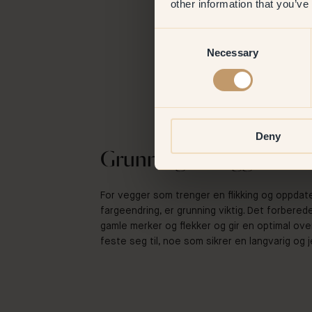
other information that you’ve
Consent
Necessary
Selection
Deny
Grunning av vegger
For vegger som trenger en flikking og oppdate
fargeendring, er grunning viktig. Det forbere
gamle merker og flekker og gir en optimal ove
feste seg til, noe som sikrer en langvarig og j