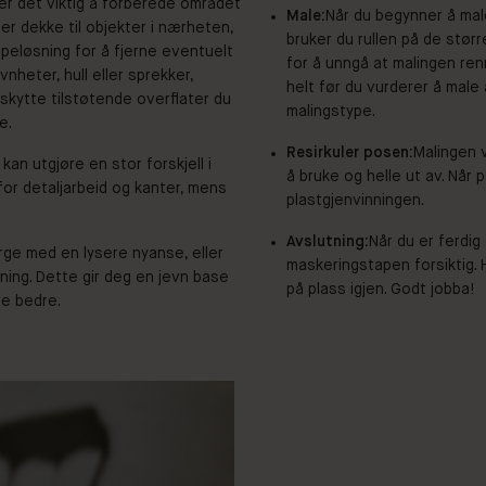
er det viktig å forberede området
Male:
Når du begynner å mal
ler dekke til objekter i nærheten,
bruker du rullen på de størr
peløsning for å fjerne eventuelt
for å unngå at malingen ren
vnheter, hull eller sprekker,
helt før du vurderer å male 
beskytte tilstøtende overflater du
malingstype.
e.
Resirkuler posen:
Malingen 
 kan utgjøre en stor forskjell i
å bruke og helle ut av. Når 
for detaljarbeid og kanter, mens
plastgjenvinningen.
Avslutning:
Når du er ferdig
rge med en lysere nyanse, eller
maskeringstapen forsiktig. H
ning. Dette gir deg en jevn base
på plass igjen.
Godt jobba!
te bedre.