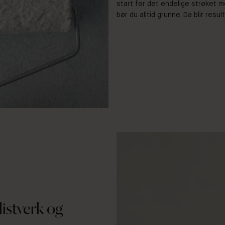
start før det endelige strøket m
bør du alltid grunne. Da blir res
istverk og