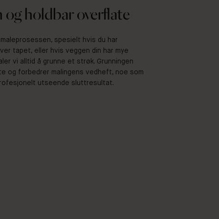
 og holdbar overflate
 maleprosessen, spesielt hvis du har
over tapet, eller hvis veggen din har mye
aler vi alltid å grunne et strøk. Grunningen
late og forbedrer malingens vedheft, noe som
profesjonelt utseende sluttresultat.