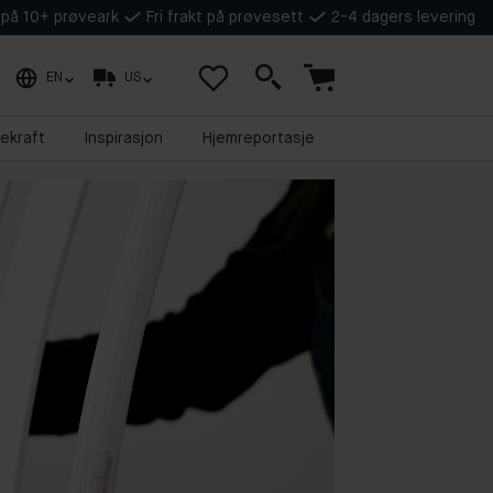
t på 10+ prøveark
Fri frakt på prøvesett
2-4 dagers levering
EN
US
ekraft
Inspirasjon
Hjemreportasje