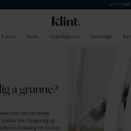
Fri frak
t 5 years
Guider
Fargerådgivning
Vurderinger
Bær
ig å grunne?
sess som kan forvandle
 dykker inn i fargevalg og
rflaten skikkelig for å sikre