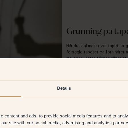
Grunning på tap
Når du skal male over tapet, er g
forsegle tapetet og forhindrer a
malingen. Dette trinnet sikrer a
uønskede flekker eller merker.
Details
e content and ads, to provide social media features and to analy
 our site with our social media, advertising and analytics partn