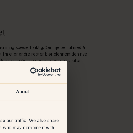
et
running spesielt viktig. Den hjelper til med å
t lim eller andre rester blør gjennom den nye
t den nye malingen ser jevn og ren ut, uten
About
se our traffic. We also share
ers who may combine it with