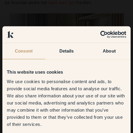
Se hvordan andre har
malt med gul
fra Klint.
Consent
Details
About
This website uses cookies
We use cookies to personalise content and ads, to
Get
10%
off your
provide social media features and to analyse our traffic.
We also share information about your use of our site with
first order
our social media, advertising and analytics partners who
may combine it with other information that you’ve
​But first, which room do you
provided to them or that they’ve collected from your use
want to transform?
of their services.
@bra.brukt
@h