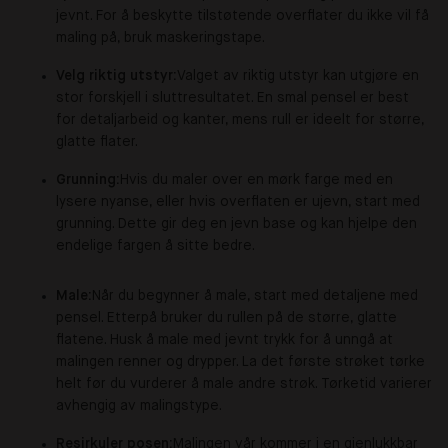
jevnt. For å beskytte tilstøtende overflater du ikke vil få
maling på, bruk maskeringstape.
Velg riktig utstyr:
Valget av riktig utstyr kan utgjøre en
stor forskjell i sluttresultatet. En smal pensel er best
for detaljarbeid og kanter, mens rull er ideelt for større,
glatte flater.
Grunning:
Hvis du maler over en mørk farge med en
lysere nyanse, eller hvis overflaten er ujevn, start med
grunning. Dette gir deg en jevn base og kan hjelpe den
endelige fargen å sitte bedre.
Male:
Når du begynner å male, start med detaljene med
pensel. Etterpå bruker du rullen på de større, glatte
flatene. Husk å male med jevnt trykk for å unngå at
malingen renner og drypper. La det første strøket tørke
helt før du vurderer å male andre strøk. Tørketid varierer
avhengig av malingstype.
Resirkuler posen:
Malingen vår kommer i en gjenlukkbar