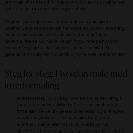
grønt kan bli et fristed for konsentrasjon, mens et barnerom i
lyse toner kan invitere til lek og kreativitet.
Fargevalg kan også være en forlengelse av hjemmets
karakter. Jordnære toner kan fremheve en rustikk innredning,
mens en monokrom palett kan gi en strømlinjeformet,
moderne følelse. Så, når du velger farge, tenk på hvordan
nyansen vil påvirke både objektet og hele rommet. Et
gjennomtenkt valg kan forvandle og løfte hele interiøret ditt.
Steg for steg: Hvordan male med
interiørmaling
Forberedelser:
Før du begynner å male, er det viktig å
forberede området skikkelig. Dette kan innebære å
flytte eller dekke til objekter i nærheten, og å rengjøre
overflaten med en mild såpeløsning for å fjerne
eventuelt smuss eller fett. Hvis overflaten har
ujevnheter, hull eller sprekker, sparkle og puss til det er