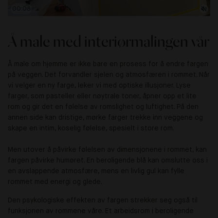
00:10
Å male med interiørmalingen vår
Å male om hjemme er ikke bare en prosess for å endre fargen
på veggen. Det forvandler sjelen og atmosfæren i rommet. Når
vi velger en ny farge, leker vi med optiske illusjoner. Lyse
farger, som pasteller eller nøytrale toner, åpner opp et lite
rom og gir det en følelse av romslighet og luftighet. På den
annen side kan dristige, mørke farger trekke inn veggene og
skape en intim, koselig følelse, spesielt i store rom.
Men utover å påvirke følelsen av dimensjonene i rommet, kan
fargen påvirke humøret. En beroligende blå kan omslutte oss i
en avslappende atmosfære, mens en livlig gul kan fylle
rommet med energi og glede.
Den psykologiske effekten av fargen strekker seg også til
funksjonen av rommene våre. Et arbeidsrom i beroligende