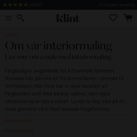
(
4930
)
2-4 dagers levering
Guider
Om vår interiørmaling
Lær mer om å male med interiørmaling
Fargevalg er avgjørende for å forvandle hjemmet.
Nyansen kan påvirke alt fra atmosfæren i rommet til
romfølelsen. Hos Klint har vi nøye kuratert en
fargepalett som ikke bare er vakker, men også
slitesterk og av høy kvalitet. La oss ta deg med på en
reise gjennom våre mest elskede fargefamilier.
Mal med blått
Mal med beige