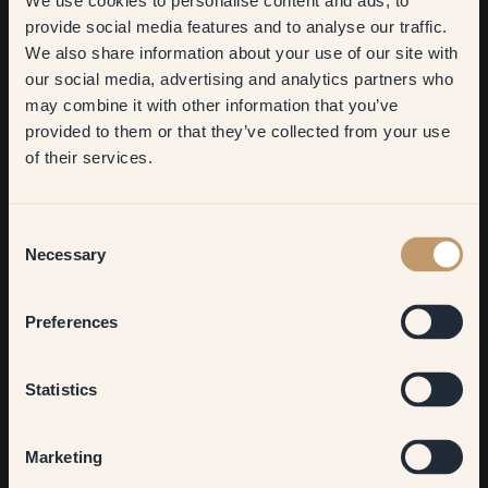
We use cookies to personalise content and ads, to
Get
10%
off your
provide social media features and to analyse our traffic.
We also share information about your use of our site with
first order
our social media, advertising and analytics partners who
may combine it with other information that you’ve
​But first, which room do you
provided to them or that they’ve collected from your use
want to transform?
of their services.
Living room
Consent
Necessary
Selection
Bedroom
Beskriv interiørstilen din med tre ord.
Preferences
Natur, livfull, personlig.
Kitchen & Dining
Statistics
Har du noen tips til noen som vil male om?
Hallway
Marketing
Det var virkelig ikke så vanskelig, man må bare bruke rikelig