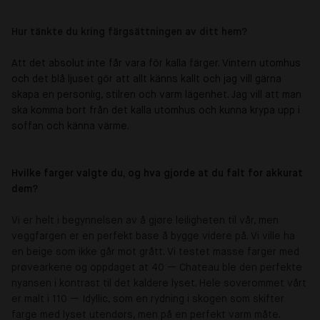
Hur tänkte du kring färgsättningen av ditt hem?
Att det absolut inte får vara för kalla färger. Vintern utomhus
och det blå ljuset gör att allt känns kallt och jag vill gärna
skapa en personlig, stilren och varm lägenhet. Jag vill att man
ska komma bort från det kalla utomhus och kunna krypa upp i
soffan och känna värme.
Hvilke farger valgte du, og hva gjorde at du falt for akkurat
dem?
Vi er helt i begynnelsen av å gjøre leiligheten til vår, men
veggfargen er en perfekt base å bygge videre på. Vi ville ha
en beige som ikke går mot grått. Vi testet masse farger med
prøvearkene og oppdaget at 40 — Chateau ble den perfekte
nyansen i kontrast til det kaldere lyset. Hele soverommet vårt
er malt i 110 — Idyllic, som en rydning i skogen som skifter
farge med lyset utendørs, men på en perfekt varm måte
.