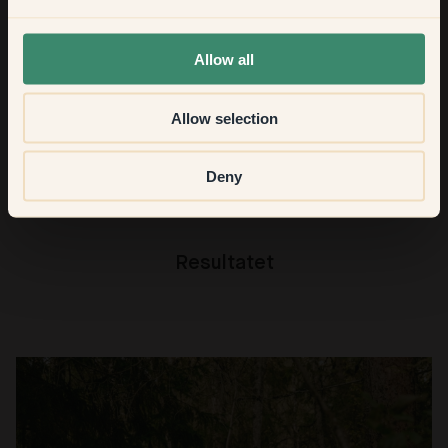
med maling og male kjempefort, så blir det ikke flekkete!
None of the above
Allow all
Sist, men ikke minst, hva er favorittfargen din fra Klints
fargepalett hvis du bare fikk velge én
?
Allow selection
Jeg ville nok velge
40 — Chateau
. Den er virkelig utrolig, jeg vil
male alt som er hvitt i den i stedet!
Deny
Resultatet