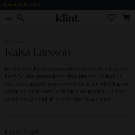
(
4930
)
Fri frakt på 10+ prøveark
Klint Homes
Kajsa Larsson
Bli med inn i Kajsas pulserende verden, et talent som er
kjent for sine prestasjoner i flere idretter. I tillegg til
sine idrettsprestasjoner avslører Kajsa sin lidenskap for
design og kreativitet i et fengslende prosjekt - å male
om et rom. Bli med når vi utforsker Kajsas hjem.
Kajsas farger