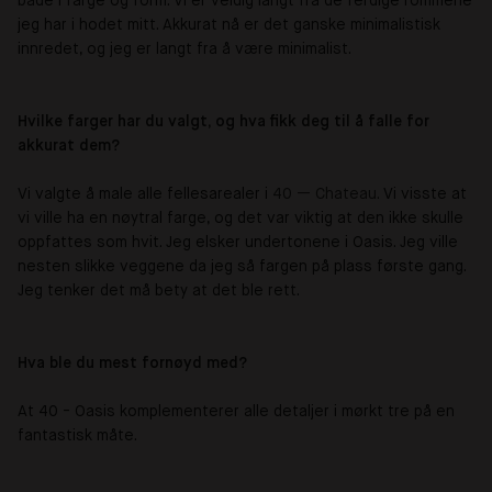
både i farge og form. Vi er veldig langt fra de ferdige rommene
jeg har i hodet mitt. Akkurat nå er det ganske minimalistisk
innredet, og jeg er langt fra å være minimalist.
Hvilke farger har du valgt, og hva fikk deg til å falle for
akkurat dem?
Vi valgte å male alle fellesarealer i
40 — Chateau.
Vi visste at
vi ville ha en nøytral farge, og det var viktig at den ikke skulle
oppfattes som hvit. Jeg elsker undertonene i Oasis. Jeg ville
nesten slikke veggene da jeg så fargen på plass første gang.
Jeg tenker det må bety at det ble rett.
Hva ble du mest fornøyd med?
At 40 - Oasis komplementerer alle detaljer i mørkt tre på en
fantastisk måte.