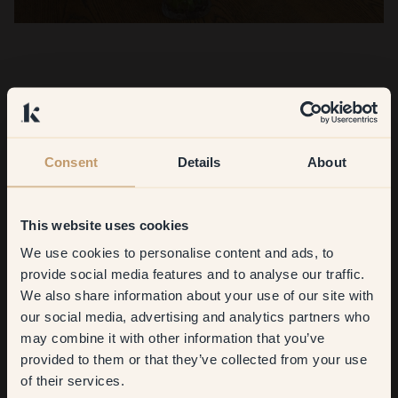
Consent
Details
About
This website uses cookies
We use cookies to personalise content and ads, to
Get
10%
off your
provide social media features and to analyse our traffic.
We also share information about your use of our site with
first order
our social media, advertising and analytics partners who
may combine it with other information that you’ve
​But first, which room do you
provided to them or that they’ve collected from your use
want to transform?
of their services.