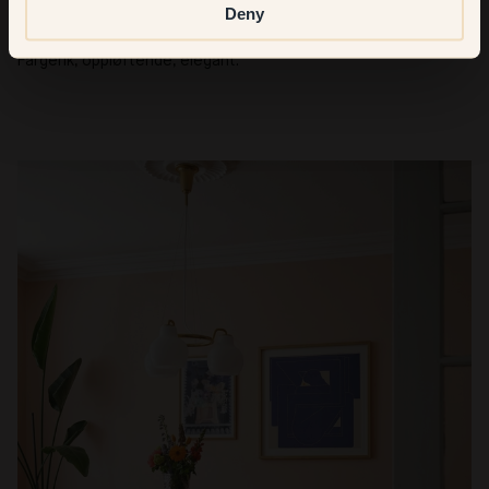
Deny
Beskriv interiørstilen din med tre ord!
Fargerik, oppløftende, elegant.