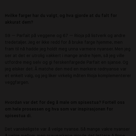
Hvilke farger har du valgt, og hva gjorde at du falt for
akkurat dem?
59
—
Parfait på veggene og 67
—
Rioja på listverk og andre
tredetaljer. Jeg er ikke redd for å bruke farge hjemme, men
fram til nå hadde jeg holdt meg unna varmere nyanser. Men jeg
ser at det er utrolig vakkert i mange andre hjem, så jeg ville
utfordre meg selv og gi ferskenfargede Parfait en sjanse. Og
jeg elsker det. Å matche den med en mørkere rødnyanse var
et enkelt valg, og jeg liker virkelig måten Rioja komplementerer
veggfargen.
Hvordan var det for deg å male om spisestua? Fortell oss
om hele prosessen og hva som var inspirasjonen for
spisestua di.
Det vanskeligste var å velge nyanse. Så mange vakre nyanser
å velge mellom, men prøvearkene gjorde det lettere å finne