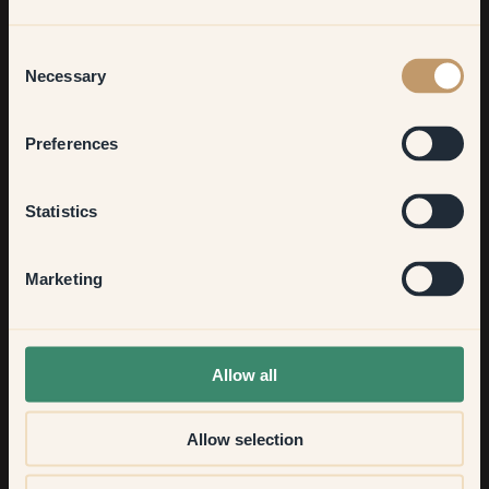
Living room
Consent
Necessary
Selection
Bedroom
Preferences
Kitchen & Dining
Statistics
Hallway
Marketing
Hva liker du best ved hjemmet ditt?
None of the above
Spisestua, stua og kjøkkenet er formet som en stor L. Hvert
Allow all
rom har sin egen personlighet interiørmessig, men alle er
forbundet med brede dører. Det er her vi bor, spiser, leker og
fester.
Allow selection