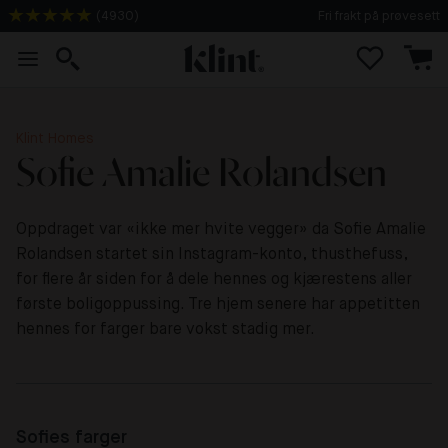
(
4930
)
2-4 dagers levering
Klint Homes
Sofie Amalie Rolandsen
Oppdraget var «ikke mer hvite vegger» da Sofie Amalie
Rolandsen startet sin Instagram-konto, thusthefuss,
for flere år siden for å dele hennes og kjærestens aller
første boligoppussing. Tre hjem senere har appetitten
hennes for farger bare vokst stadig mer.
Sofies farger