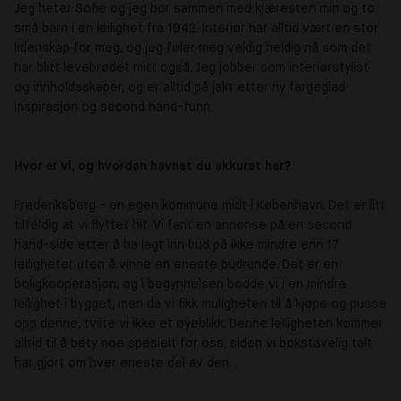
Jeg heter Sofie og jeg bor sammen med kjæresten min og to
små barn i en leilighet fra 1942. Interiør har alltid vært en stor
lidenskap for meg, og jeg føler meg veldig heldig nå som det
har blitt levebrødet mitt også. Jeg jobber som interiørstylist
og innholdsskaper, og er alltid på jakt etter ny fargeglad
inspirasjon og second hand-funn.
Hvor er vi, og hvordan havnet du akkurat her?
Frederiksberg - en egen kommune midt i København. Det er litt
tilfeldig at vi flyttet hit. Vi fant en annonse på en second
hand-side etter å ha lagt inn bud på ikke mindre enn 17
leiligheter uten å vinne en eneste budrunde. Det er en
boligkooperasjon, og i begynnelsen bodde vi i en mindre
leilighet i bygget, men da vi fikk muligheten til å kjøpe og pusse
opp denne, tvilte vi ikke et øyeblikk. Denne leiligheten kommer
alltid til å bety noe spesielt for oss, siden vi bokstavelig talt
har gjort om hver eneste del av den.