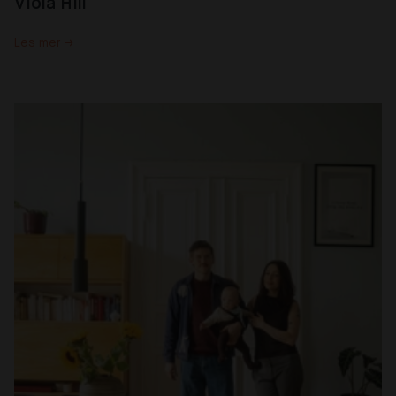
Viola Hill
Les mer →