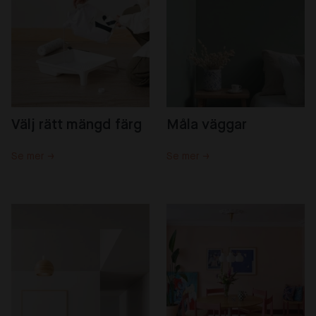
Välj rätt mängd färg
Måla väggar
Se mer →
Se mer →