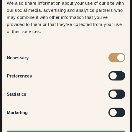
We also share information about your use of our site with
first order
our social media, advertising and analytics partners who
may combine it with other information that you’ve
​But first, which room do you
provided to them or that they’ve collected from your use
want to transform?
of their services.
Living room
Consent
Necessary
Selection
Måla om hemma, ett 
Måla hemmet beige, 
Bedroom
rum i taget
ett rum i taget
Preferences
Se mer →
Se mer →
Kitchen & Dining
Statistics
Hallway
Marketing
None of the above