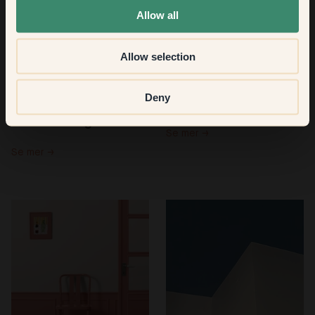
Allow all
Allow selection
Deny
Måla hemmet grönt, 
Om vår väggfärg
ett rum i taget
Se mer →
Se mer →