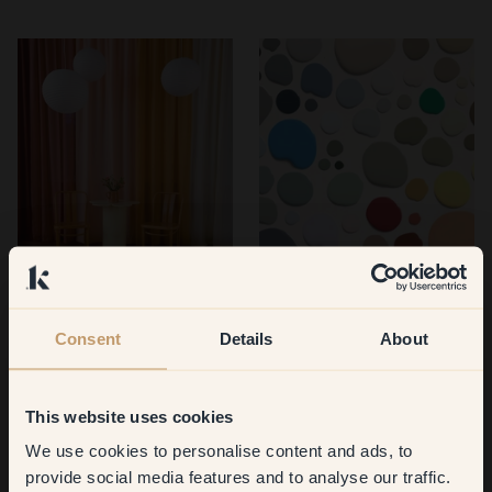
DIY Guide — 
Utforska vår 
Blombord
färgkarta
Consent
Details
About
Se mer →
Se mer →
This website uses cookies
We use cookies to personalise content and ads, to
Get
10%
off your
provide social media features and to analyse our traffic.