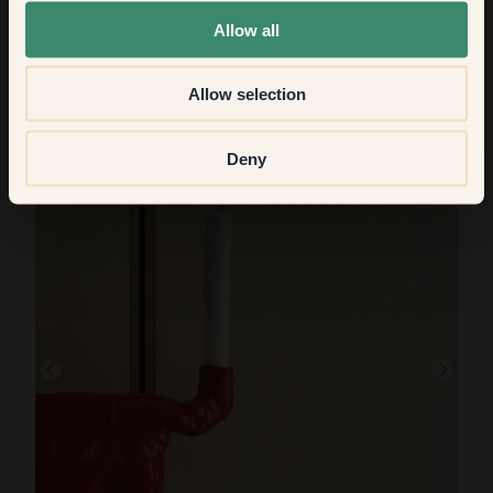
Vitt är renhetens och klarhetens färg. Våra vita nyanser
Allow all
sträcker sig från en ren vit till en varm vit eller en klassisk vit
med en touch av svärta. Testa och se vilken vit som bäst
kompletterar ditt hem och ditt ljus.
Allow selection
Se hur andra
målat vita möbler 
med Klint.
Deny