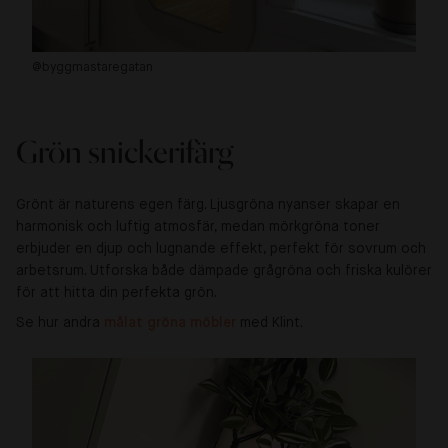
@byggmastaregatan
@c
Grön snickerifärg
Grönt är naturens egen färg. Ljusgröna nyanser skapar en
harmonisk och luftig atmosfär, medan mörkgröna toner
erbjuder en djup och lugnande effekt, perfekt för sovrum och
arbetsrum. Utforska både dämpade grågröna och friska kulörer
för att hitta din perfekta grön.
Se hur andra
målat gröna möbler 
med Klint.