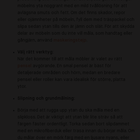
möbelns yta noggrant med en mild tvållösning för att
avlägsna smuts och fett. Om det finns skador, repor
eller ojämnheter på möbeln, fyll dem med träspackel och
slipa sedan ytan tills den är jämn och slät. För att skydda
delar av möbeln som du inte vill måla, som handtag eller
gångjärn, använd
maskeringstejp
.
Välj rätt verktyg:
När det kommer till att måla möbler är valet av rätt
pensel
avgörande. En smal pensel är bäst för
detaljerade områden och hörn, medan en bredare
pensel eller roller kan vara idealisk för större, platta
ytor.
Slipning och grundmålning:
Börja med att rugga upp ytan du ska måla med en
slipkloss. Det är viktigt att ytan blir lite sträv så att
färgen fäster ordentligt. Torka sedan bort slipdammet
med en mikrofiberduk eller trasa innan du börjar måla. Om
du målar över en mörk färg med en ljusare nyans, eller