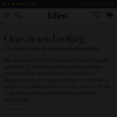
(
4930
)
Fri frakt på 10+ provark
Guider
Om vår snickerifärg
Lär dig mer om att måla med snickerifärg
När det kommer till att förvandla ditt hem är färgvalet
avgörande. En nyans kan påverka allt från rummets
atmosfär till hur stort det känns. På Klint har vi
noggrant kuraterat en palett av färger som inte bara är
vackra, utan också hållbara och av hög kvalitet. Låt oss
ta dig med på en resa genom våra mest älskade
kulörfamiljer.
Måla med blå snickerifärg