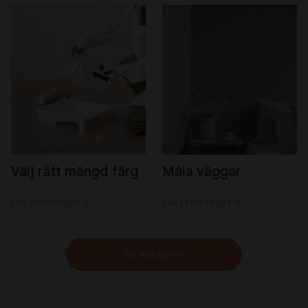
Välj rätt mängd färg
Måla väggar
Läs reportaget →
Läs reportaget →
Se alla guider