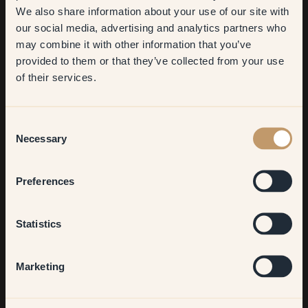
We also share information about your use of our site with
first order
our social media, advertising and analytics partners who
may combine it with other information that you’ve
​But first, which room do you
provided to them or that they’ve collected from your use
want to transform?
of their services.
Living room
Consent
Necessary
Selection
Bedroom
Preferences
Kitchen & Dining
Statistics
@byggmastaregatan
@f
Hallway
Marketing
Vit snickerifärg
None of the above