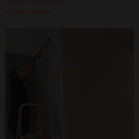
Måla med beige snickerifärg
Måla grön snickerifärg