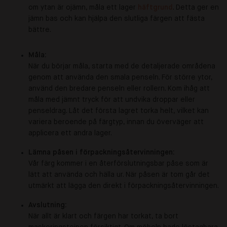
om ytan är ojämn, måla ett lager
häftgrund
. Detta ger en
jämn bas och kan hjälpa den slutliga färgen att fästa
bättre.
Måla:
När du börjar måla, starta med de detaljerade områdena
genom att använda den smala penseln. För större ytor,
använd den bredare penseln eller rollern. Kom ihåg att
måla med jämnt tryck för att undvika droppar eller
penseldrag. Låt det första lagret torka helt, vilket kan
variera beroende på färgtyp, innan du överväger att
applicera ett andra lager.
Lämna påsen i förpackningsåtervinningen:
Vår färg kommer i en återförslutningsbar påse som är
lätt att använda och hälla ur. När påsen är tom går det
utmärkt att lägga den direkt i förpackningsåtervinningen.
Avslutning:
När allt är klart och färgen har torkat, ta bort