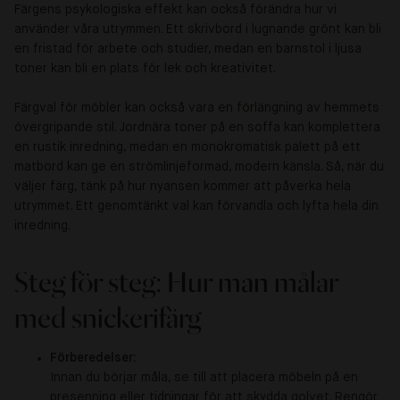
Färgens psykologiska effekt kan också förändra hur vi
använder våra utrymmen. Ett skrivbord i lugnande grönt kan bli
en fristad för arbete och studier, medan en barnstol i ljusa
toner kan bli en plats för lek och kreativitet.
Färgval för möbler kan också vara en förlängning av hemmets
övergripande stil. Jordnära toner på en soffa kan komplettera
en rustik inredning, medan en monokromatisk palett på ett
matbord kan ge en strömlinjeformad, modern känsla. Så, när du
väljer färg, tänk på hur nyansen kommer att påverka hela
utrymmet. Ett genomtänkt val kan förvandla och lyfta hela din
inredning.
Steg för steg: Hur man målar
med snickerifärg
Förberedelser:
Innan du börjar måla, se till att placera möbeln på en
presenning eller tidningar för att skydda golvet. Rengör