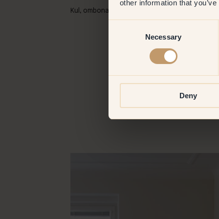
other information that you’ve
Kul, ombonat och personligt.
Consent
Necessary
Selection
Deny