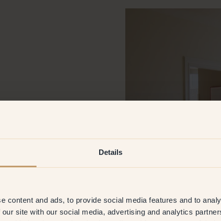
 fastna för just dom?
que. Där ville jag måla med en
cker också att den bryter av
Details
ovrummet har jag målat med 7
lugn, inte för mörk och inte
e content and ads, to provide social media features and to analy
 our site with our social media, advertising and analytics partn