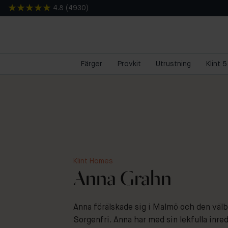
4.8
(
4930
)
Färger
Provkit
Utrustning
Klint 
Klint Homes
Anna Grahn
Anna förälskade sig i Malmö och den välb
Sorgenfri. Anna har med sin lekfulla inre