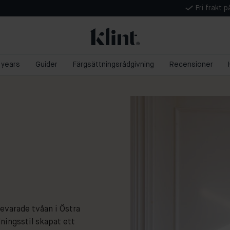
Fri frakt 
5 years
Guider
Färgsättningsrådgivning
Recensioner
evarade tvåan i Östra
dningsstil skapat ett