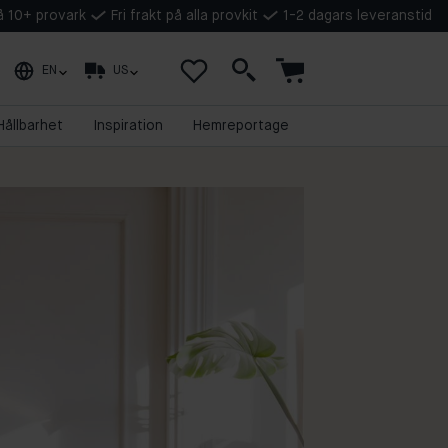
på 10+ provark
Fri frakt på alla provkit
1-2 dagars leveranstid
EN
US
Hållbarhet
Inspiration
Hemreportage