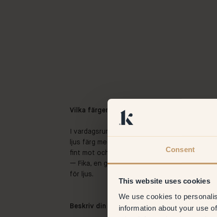
Vilka färger har du valt och vad fick dig att
I vardagsrummet har jag valt färgen 34 — Anti
ljus färg med lite värme, inte helt vitt. Jag ty
Consent
fint mot och framhäver det välvda taket. I s
— Fika, en gråbeige färg som jag tycker känns 
för ljus.
This website uses cookies
We use cookies to personalis
Beskriv din inredningsstil med tre ord?
information about your use of