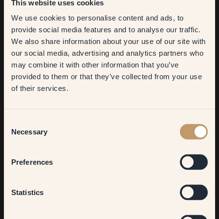
This website uses cookies
We use cookies to personalise content and ads, to
Get
10%
off your
provide social media features and to analyse our traffic.
We also share information about your use of our site with
first order
our social media, advertising and analytics partners who
may combine it with other information that you’ve
​But first, which room do you
provided to them or that they’ve collected from your use
want to transform?
of their services.
Living room
Consent
Necessary
Selection
Bedroom
Preferences
Kitchen & Dining
Statistics