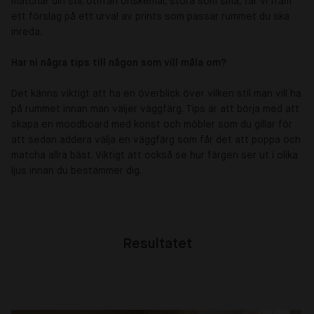
matchar din stil. Utifrån önskemål, stora som små, tar vi fram
ett förslag på ett urval av prints som passar rummet du ska
inreda.
Har ni några tips till någon som vill måla om?
Det känns viktigt att ha en överblick över vilken stil man vill ha
på rummet innan man väljer väggfärg. Tips är att börja med att
skapa en moodboard med konst och möbler som du gillar för
att sedan addera välja en väggfärg som får det att poppa och
matcha allra bäst. Viktigt att också se hur färgen ser ut i olika
ljus innan du bestämmer dig.
Resultatet