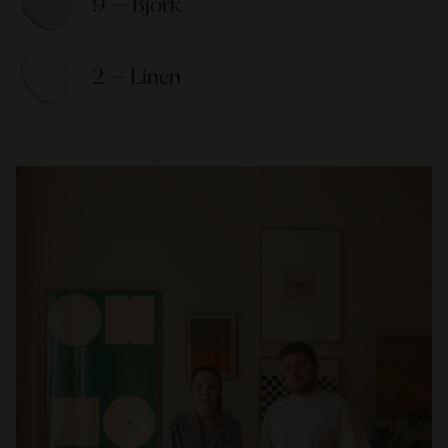
9 — Björk 
2 — Linen 