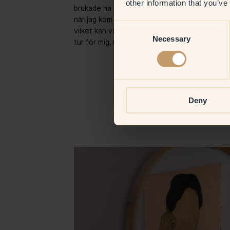
other information that you’ve
brukade ha en ateljé för en sekund men jag ble
när jag kom dit och förlorade så mycket tid p
Consent
vilket kan vara en utmaning, men jag älskar a
Necessary
Selection
tur för mig, min pojkvän har inget emot det hel
Deny