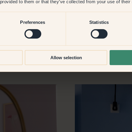
 provided to them or that they’ve collected from your use of their
v aldrig inspirerad att måla
å vägen. Så jag målar hemma
tt leva med mina konstverk –
Preferences
Statistics
ler.
Allow selection