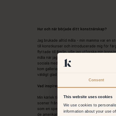
Hur och när började ditt konstnärskap?
Jag brukade alltid måla - min mamma var en sto
till konstkurser och introducerade mig för fär
flyttade till Berlin, ville jag utforska min kons
måla när jag hade tid. Efter att ha visat någr
sociala medier började folk lägga märke till d
kom galleriet fram till mig. Ända sedan jag bar
väldigt glad över att kunna kalla mig artist nu.
Consent
Vad inspirerar dig mest i ditt arbete som ko
This website uses cookies
Min kärlek till film – mycket av tiden. Mina kon
scener från mina favoritfilmer, eller så försö
We use cookies to personalis
som en specifik film väcker i mig. För det mesta 
information about your use of
de amerikanska barnfilmerna på 80-talet. De