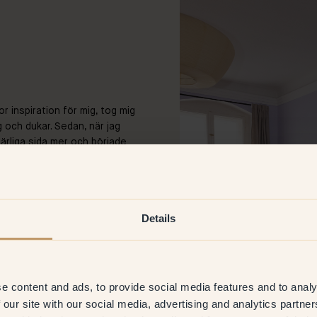
r inspiration för mig, tog mig
g och dukar. Sedan, när jag
tnärliga sida mer och började
a av mina första konstverk på
et och strax efter det första
a inte slutade skapa och är
Details
nstnär?
stverk är inspirerade av
ker jag återskapa en känsla
e content and ads, to provide social media features and to analy
kommer jag alltid tillbaka till
 our site with our social media, advertising and analytics partn
ssutom målar jag hemma — jag