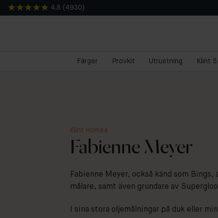
4.8
(
4930
)
Färger
Provkit
Utrustning
Klint 
Klint Homes
Fabienne Meyer
Fabienne Meyer, också känd som Bings, ä
målare, samt även grundare av Supergloo
I sina stora oljemålningar på duk eller m