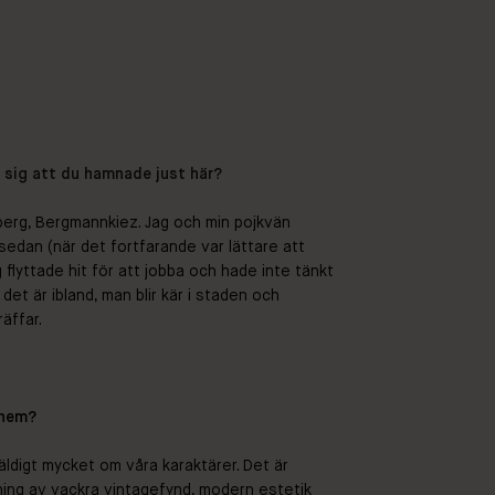
t sig att du hamnade just här?
uzberg, Bergmannkiez. Jag och min pojkvän
 sedan (när det fortfarande var lättare att
ag flyttade hit för att jobba och hade inte tänkt
t är ibland, man blir kär i staden och
äffar.
 hem?
äldigt mycket om våra karaktärer. Det är
dning av vackra vintagefynd, modern estetik