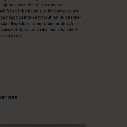
tungt packad med grafiska romaner,
mål från vår barndom. Det finns mycket att
 på något du inte sett förut när du besöker
ckra flygeldörrar som förbinder de två
en mycket öppen och inbjudande känsla —
ut än den är.
ker oss
."