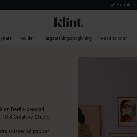
Fri frakt 
5 years
Guider
Färgsättningsrådgivning
Recensioner
r en Berlin-baserad
 PR & Creative Studio.
indre skisser på papper