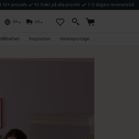
på 10+ provark
Fri frakt på alla provkit
1-2 dagars leveranstid
EN
US
Hållbarhet
Inspiration
Hemreportage