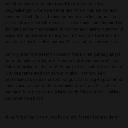
enkelt en palett med våra favoritfärger för att göra
väggmålningen. Eftersom det är det första man ser när man
kommer in (och det sista man ser innan man lämnar hemmet)
ville vi göra det lekfullt och glatt - så att man kan bära med sig
den känslan när man kommer in och när man lämnar hemmet. Vi
älskar att jobba med inredning som ett sätt att förstärka ett
positivt mindset, i hallen har vi gått all in på det tankesättet :)
När vi gjorde förarbetet till köket hittade vi en gul färg längst
ner under alla tapetlager. Vi kände att det passade det ljusa
köket (som ligger i direkt söderläge) så fint, och ofta finns där
ju en bra tanke med det som är original i ett hus, så vi
bestämde oss ganska snabbt för gult. När vi tog en promenad
i omgivningarna här under sensommaren tittade Emil på det
varmgula fältet mot den blå himlen och fick ett infall - såklart
ska taket vara blått!
Vilka färger har ni valt, vad fick er att fastna för just dem?