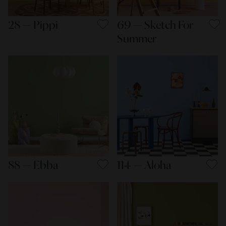
28 — Pippi
69 — Sketch For
Summer
88 — Ebba
114 — Aloha