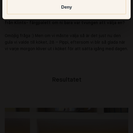
Deny
Och sist men inte minst, vilken skulle vara er favoritfärg
från Klints- färgpalett om ni bara var tvungen att välja en?
Omöjlig fråga :) Men om vi måste välja så är det just nu den
gula vi valde till köket, 28
– Pippi
, eftersom vi blir så glada när
vi varje morgon kliver ut i köket för att sätta igång med dagen.
Resultatet