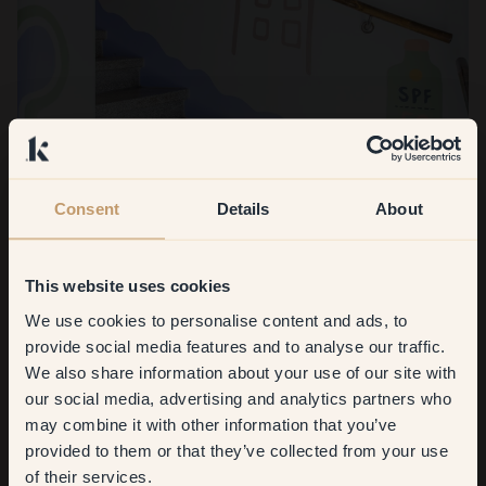
Consent
Details
About
This website uses cookies
We use cookies to personalise content and ads, to
Get
10%
off your
provide social media features and to analyse our traffic.
We also share information about your use of our site with
first order
Vad blev ni mest nöjda med?
our social media, advertising and analytics partners who
may combine it with other information that you’ve
Helheten - att allt gick ihop så fint. Man kommer direkt in i
​But first, which room do you
provided to them or that they’ve collected from your use
köket från trappen där väggmålningen är, och det känns så kul
want to transform?
of their services.
att de två kulörstarka rummen pratar med varandra. Men helt