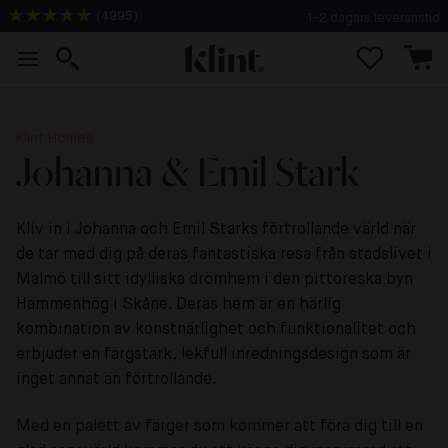
(
4995
)
1-2 dagars leveranstid
Klint Homes
Johanna & Emil Stark
Kliv in i Johanna och Emil Starks förtrollande värld när
de tar med dig på deras fantastiska resa från stadslivet i
Malmö till sitt idylliska drömhem i den pittoreska byn
Hammenhög i Skåne. Deras hem är en härlig
kombination av konstnärlighet och funktionalitet och
erbjuder en färgstark, lekfull inredningsdesign som är
inget annat än förtrollande.
Med en palett av färger som kommer att föra dig till en