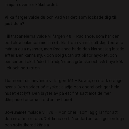
lampan ovanför köksbordet.
Vilka färger valde du och vad var det som lockade dig till
just dem?
Till träpanelerna valde vi färgen 48 – Radiance, som har den
perfekta balansen mellan ett klart och varmt gult. Jag testade
många gula nyanser, men Radiance hade den klarhet jag letade
efter. Den känns mjuk och solig utan att bli för mycket, och
passar perfekt både till trädgårdens grönska och vårt nya kök
i ek och natursten.
I barnens rum använde vi färgen 151 – Bowie, en stark orange
nyans. Den sprider så mycket glädje och energi och ger hela
huset ett lyft. Den bryter av på ett fint sätt mot de mer
dämpade tonerna i resten av huset.
Sovrummet målade vi i 78 – Mon Chéri, som jag gillar för att
den inte är för rosa. Det finns en blå underton som ger en lugn
och sofistikerad känsla.