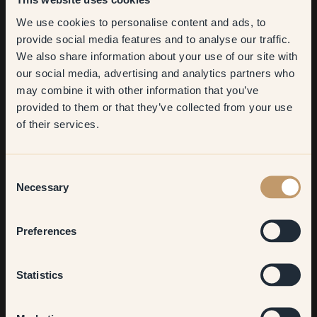
We use cookies to personalise content and ads, to
Get
10%
off your
provide social media features and to analyse our traffic.
We also share information about your use of our site with
first order
our social media, advertising and analytics partners who
may combine it with other information that you’ve
​But first, which room do you
provided to them or that they’ve collected from your use
want to transform?
of their services.
Living room
Vad är du mest nöjd med?
Consent
Necessary
Selection
Helheten i färgpaletten. Jag älskar orangea 151 – Bowie i
barnrummet, i kombination med gula 48 – Radiance i kök och
Bedroom
vardagsrum.
Preferences
Beskriv din inredningsstil med tre ord!
Kitchen & Dining
Statistics
Nordisk, vintage från 60-70-talet, med en modern twist.
Vilket är ditt bästa tips till den som vill måla om?