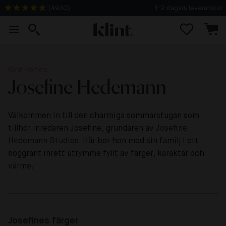
(
4930
)
1-2 dagars leveranstid
Klint Homes
Josefine Hedemann
Välkommen in till den charmiga sommarstugan som
tillhör inredaren Josefine, grundaren av
Josefine
Hedemann Studios
. Här bor hon med sin familj i ett
noggrant inrett utrymme fyllt av färger, karaktär och
värme.
Josefines färger