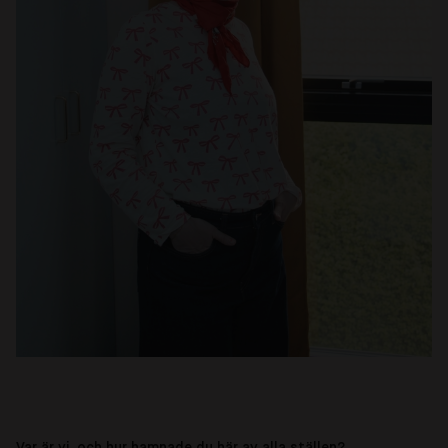
Var är vi, och hur hamnade du här av alla ställen?