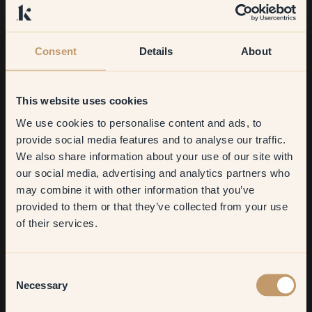
Consent
Details
About
This website uses cookies
We use cookies to personalise content and ads, to
Get
10%
off your
provide social media features and to analyse our traffic.
We also share information about your use of our site with
first order
our social media, advertising and analytics partners who
may combine it with other information that you’ve
​But first, which room do you
provided to them or that they’ve collected from your use
want to transform?
of their services.
Beskriv din inredningsstil med tre ord!
Färgstark, funktionell, personlig.
Living room
Consent
Necessary
Vad är ditt bästa tips till någon som vill måla om?
Selection
Bedroom