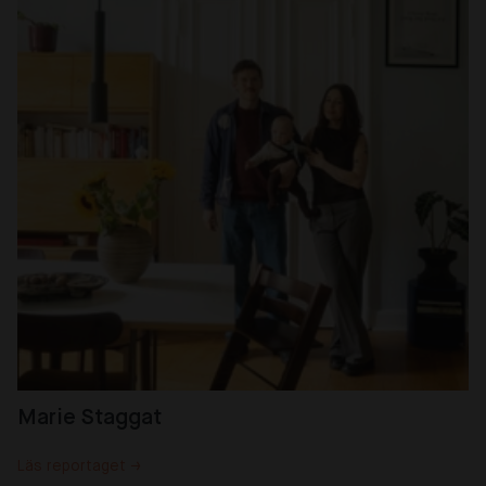
Marie Staggat
Läs reportaget →