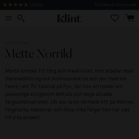
(
4930
)
Fri frakt på 10+ provark
Klint Homes
Mette Norrild
Mette brinner för färg och kreativitet. Hon arbetar med
marknadsföring och kommunikation och bor med sin
familj i ett 70-talshus på Fyn, där hon uttrycker sin
personliga stil genom lekfulla och noga utvalda
färgkombinationer. Låt oss ta en närmare titt på Mettes
färgstarka makeover och höra vilka färger hon har valt
till sina projekt.