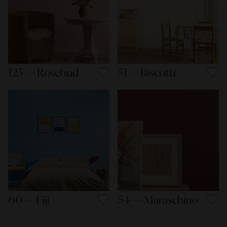
125 — Rosebud
51 — Biscotti
60 — Fiji
54 — Maraschino