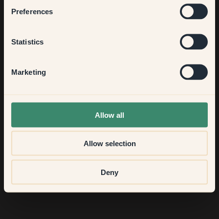
Var modig! Överanalysera inte. Börja med en vägg eller ett rum
Preferences
– och låt färgen göra sitt magiska. Och kom ihåg, det är bara
färg – du kan alltid måla om.
Kitchen & Dining
Statistics
Vilken skulle vara din favoritfärg från Klints färgpalett om
du bara fick välja en?
Hallway
Marketing
Åh, det är nästan omöjligt! Men jag skulle säga 116 — Belle –
den är varm, optimistisk och ger en direkt upplyftande känsla.
Precis som en solstråle på väggen.
None of the above
Allow all
Allow selection
Resultatet
Deny