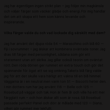
Jag har egentligen ingen strikt plan – jag följer min magkänsla
och väljer färger som väcker glädje och energi. För mig handlar
det om att skapa ett hem som känns levande och
inspirerande.
Vilka färger valde du och vad lockade dig särskilt med dem?
Jag har använt det djupa röda 54 — Maraschino och blå 60 —
Fiji i sovrummet – jag älskar att kombinera oväntade toner. Jag
dras till färger med personlighet, sådana som gör ett
statement utan att skrika. Jag gillar också teorin om oväntat
rött. Den röda dörren ger rummet en extra touch och gör det
spännande för ögat att se sig omkring.
Takets blå färg valde
jag för att det skulle vara härligt att vakna till en blå himmel.
Väggarna är i en neutral men varm ton 51 — Biscotti heter den.
I min dotters rum har jag använt 116 — Belle och 125 —
Rosebud på väggar och tak. Hon är fem år och ville ha ett mer
färgglatt rum – och hon älskar allt som är rosa. Så Rosebud
passade perfekt! Panel och dörr är målade med 123 — Diana,
vilket gör rummet mer lekfullt.