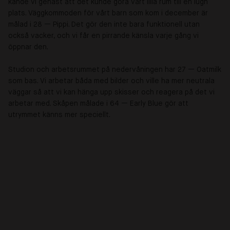
kände vi genast att det kunde göra vårt lilla rum till en lugn
plats. Väggkommoden för vårt barn som kom i december är
målad i 28
—
Pippi. Det gör den inte bara funktionell utan
också vacker, och vi får en pirrande känsla varje gång vi
öppnar den.
Studion och arbetsrummet på nedervåningen har 27
—
Oatmilk
som bas. Vi arbetar båda med bilder och ville ha mer neutrala
väggar så att vi kan hänga upp skisser och reagera på det vi
arbetar med. Skåpen målade i 64
—
Early Blue gör att
utrymmet känns mer speciellt.