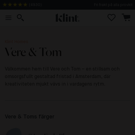
Fri frakt på alla provkit
(
4930
)
Klint Homes
Vere & Tom
Välkommen hem till Vere och Tom – en stillsam och
omsorgsfullt gestaltad fristad i Amsterdam, där
kreativiteten mjukt vävs in i vardagens rytm.
Vere & Toms färger