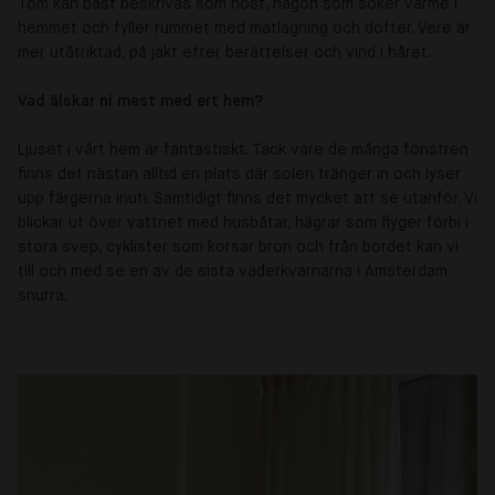
Tom kan bäst beskrivas som höst, någon som söker värme i
hemmet och fyller rummet med matlagning och dofter. Vere är
mer utåtriktad, på jakt efter berättelser och vind i håret.
Vad älskar ni mest med ert hem?
Ljuset i vårt hem är fantastiskt. Tack vare de många fönstren
finns det nästan alltid en plats där solen tränger in och lyser
upp färgerna inuti. Samtidigt finns det mycket att se utanför. Vi
blickar ut över vattnet med husbåtar, hägrar som flyger förbi i
stora svep, cyklister som korsar bron och från bordet kan vi
till och med se en av de sista väderkvarnarna i Amsterdam
snurra.