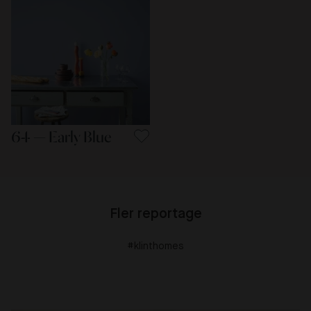
64 — Early Blue
Fler reportage
#klinthomes