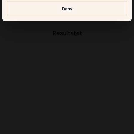
som en slags överraskning. Den ger rummen en mjukhet.
Deny
Resultatet