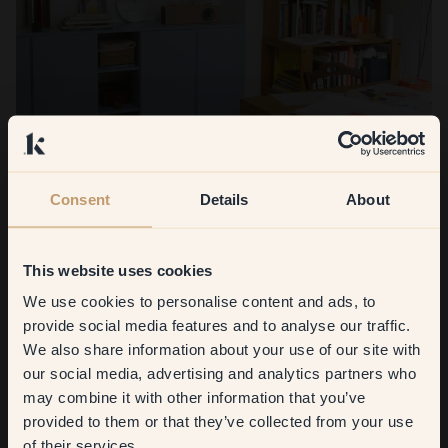
Consent
Details
About
This website uses cookies
We use cookies to personalise content and ads, to
Get
10%
off your
provide social media features and to analyse our traffic.
We also share information about your use of our site with
first order
our social media, advertising and analytics partners who
may combine it with other information that you’ve
Vad är ni mest nöjda över?
​But first, which room do you
provided to them or that they’ve collected from your use
want to transform?
När vi först såg det här stället var allt grått och kritvitt. Det
of their services.