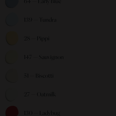
64 — Early Blue 
139 — Tundra 
28 — Pippi 
147 — Sauvignon 
51 — Biscotti 
27 — Oatmilk 
130 — Ladybug 