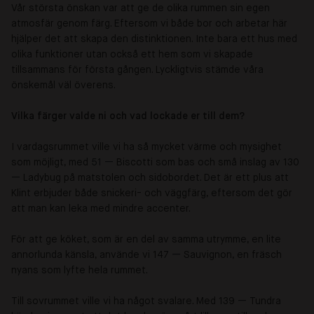
Vår största önskan var att ge de olika rummen sin egen
atmosfär genom färg. Eftersom vi både bor och arbetar här
hjälper det att skapa den distinktionen. Inte bara ett hus med
olika funktioner utan också ett hem som vi skapade
tillsammans för första gången. Lyckligtvis stämde våra
önskemål väl överens.
Vilka färger valde ni och vad lockade er till dem?
I vardagsrummet ville vi ha så mycket värme och mysighet
som möjligt, med
51 —
Biscotti som bas och små inslag av 130
—
Ladybug på matstolen och sidobordet. Det är ett plus att
Klint erbjuder både snickeri- och väggfärg, eftersom det gör
att man kan leka med mindre accenter.
För att ge köket, som är en del av samma utrymme, en lite
annorlunda känsla, använde vi 147
—
Sauvignon, en fräsch
nyans som lyfte hela rummet.
Till sovrummet ville vi ha något svalare. Med 139
—
Tundra