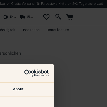
cker
Gratis Versand für Farbsticker-Kits
2-3 Tage Lieferzeit
EN
US
haltigkeit
Inspiration
Home feature
About