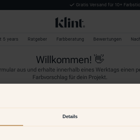
Gratis Versand für 10+ Farbsti
nt 5 years
Ratgeber
Farbberatung
Bewertungen
Nach
Details