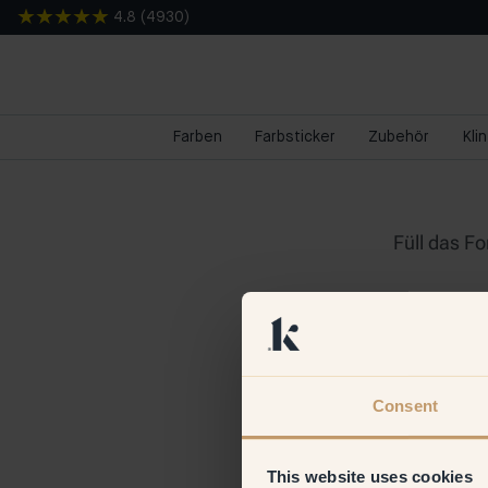
4.8
(
4930
)
Farben
Farbsticker
Zubehör
Kli
Consent
This website uses cookies