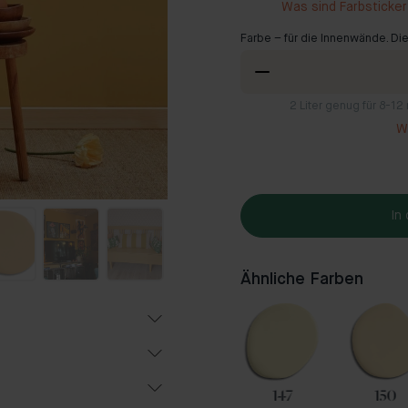
Was sind Farbsticke
Farbe – für die Innenwände. Die
2
Liter genug für 8-1
Wi
In
Ähnliche Farben
Beliebt
1
32
147
150