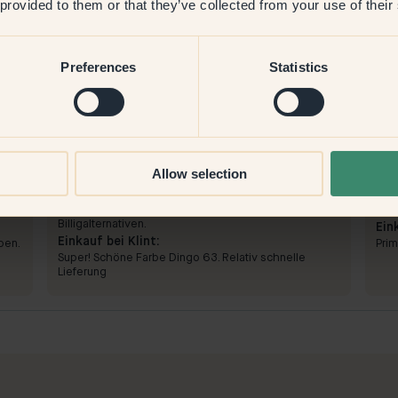
 provided to them or that they’ve collected from your use of their
Preferences
Statistics
Produktbild
Allow selection
Zum Streichen mit:
63 — Dingo
Zum
Gut, wie gewohnt Farbe. Besser als die
Schö
Billigalternativen.
Ein
Einkauf bei Klint:
ben.
Prim
Super! Schöne Farbe Dingo 63. Relativ schnelle
Lieferung