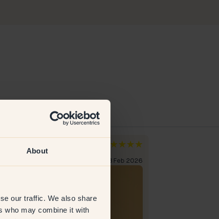
an
Tove M
About
derlande
Schweden
erifizierter Kunde
18 Feb 2026
Verifizierter Kun
se our traffic. We also share
ers who may combine it with