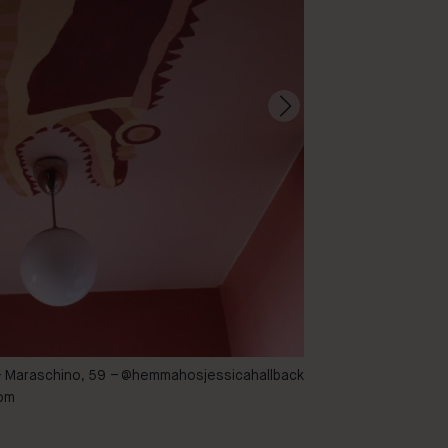
– Maraschino, 59 –
@hemmahosjessicahallback
63 – Dingo
oom