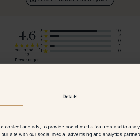
4.6
10
5
2
4
0
3
1
2
basierend auf
0
1
13
Bewertungen
92
%
würde 63 — Dingo empfehlen
Elsa M
Suz
Details
Schweden
Nie
2026
Verifizierter Kunde
17 Mar 2026
V
e content and ads, to provide social media features and to analy
 our site with our social media, advertising and analytics partn