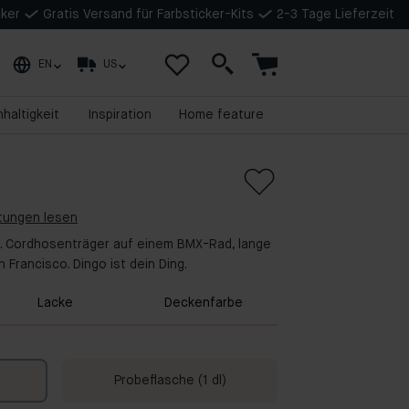
cker
Gratis Versand für Farbsticker-Kits
2-3 Tage Lieferzeit
EN
US
haltigkeit
Inspiration
Home feature
rtungen lesen
re. Cordhosenträger auf einem BMX-Rad, lange
 Francisco. Dingo ist dein Ding.
Lacke
Deckenfarbe
Probeflasche (1 dl)