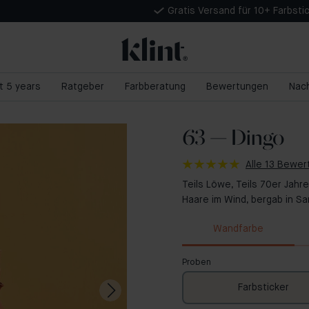
Gratis Versand für 10+ Farbsti
nt 5 years
Ratgeber
Farbberatung
Bewertungen
Nach
63 — Dingo
Alle 13 Bewe
Teils Löwe, Teils 70er Jah
Haare im Wind, bergab in San
Wandfarbe
Proben
Farbsticker