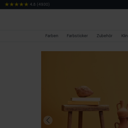
4.8
(
4930
)
Farben
Farbsticker
Zubehör
Kli