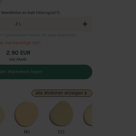
r?
 Wandfarbe ist matt (Glanzgrad 7).
2
L
2 m² gestrichene Fläche mit zwei Anstrichen
e viel benötige ich?
2.90 EUR
inkl. MwSt.
 den Warenkorb legen
Alle ähnlichen anzeigen
116
133
48
82