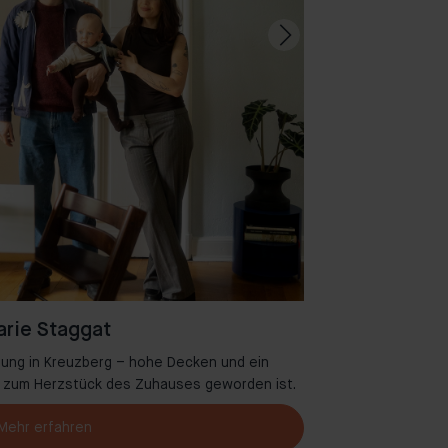
rie Staggat
ung in Kreuzberg – hohe Decken und ein
Willkommen in A
se zum Herzstück des Zuhauses geworden ist.
Mehr erfahren