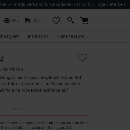
cker
Gratis Versand für Farbsticker-Kits
2-3 Tage Lieferzeit
EN
US
haltigkeit
Inspiration
Home feature
g
tungen lesen
dybug ist ein klassisches, leuchtendes Rot,
in perfekter Akzent in allen Räumen deines
hl für eine rote Möbellackfarbe auf
Lacke
oberflächen. Geeignet für alle Arten von Möbeln oder
 Die Lackfarbe ist halbmatt (Glanzgrad 20).