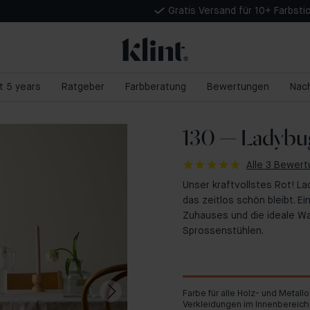
Gratis Versand für 10+ Farbsti
nt 5 years
Ratgeber
Farbberatung
Bewertungen
Nach
130 — Ladybu
Alle 3 Bewer
Unser kraftvollstes Rot! La
das zeitlos schön bleibt. E
Zuhauses und die ideale Wa
Sprossenstühlen.
Farbe für alle Holz- und Metall
Verkleidungen im Innenbereich.