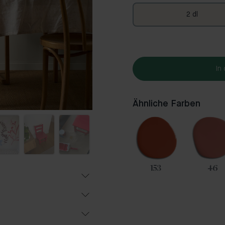
2 dl
In
Ähnliche Farben
54
35
153
46