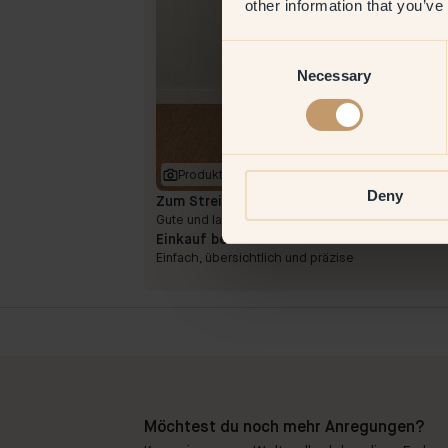
other information that you’ve
Consent
Necessary
Selection
Produktbild
Deny
Zum Streichen mit:
130 — Ladybug
Gute und langlebige Farbe
Einkauf bei Klint:
Einfach, übersichtlich und präzise
Möchtest du noch mehr Anregungen?