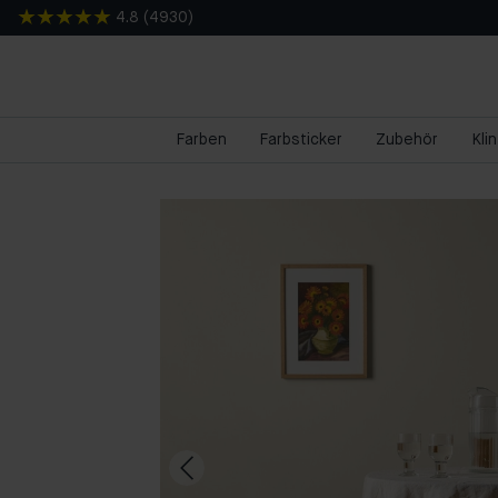
4.8
(
4930
)
Farben
Farbsticker
Zubehör
Kli