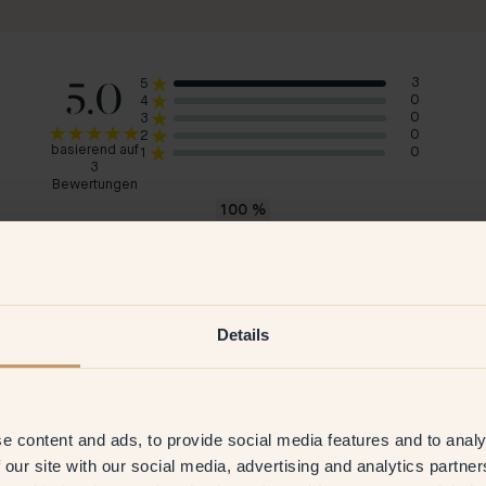
5.0
3
5
0
4
0
3
0
2
basierend auf
0
1
3
Bewertungen
100
%
würde 130 — Ladybug empfehlen
Ida J
Anit
Schweden
Sch
Details
 2026
Verifizierter Kunde
5 Jan 2026
Ve
e content and ads, to provide social media features and to analy
 our site with our social media, advertising and analytics partn