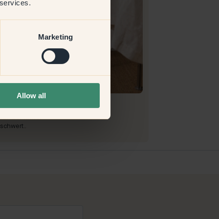
 services.
Marketing
roduktbild
Allow all
Streichen mit:
130 — Ladybug
ach und gut abgedeckt
auf bei Klint:
schwert..