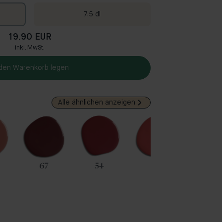
7.5 dl
19.90 EUR
inkl. MwSt.
 den Warenkorb legen
Alle ähnlichen anzeigen
67
54
35
153