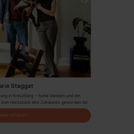
rie Staggat
ung in Kreuzberg – hohe Decken und ein
Willkommen in A
se zum Herzstück des Zuhauses geworden ist.
Mehr erfahren