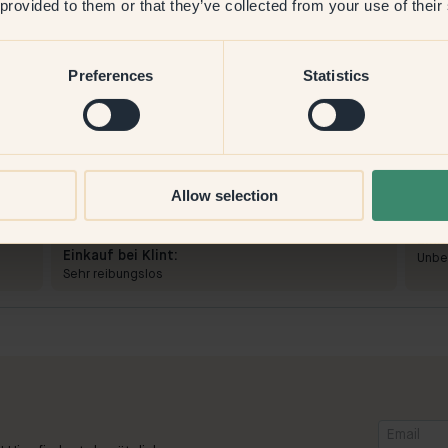
 provided to them or that they’ve collected from your use of their
Preferences
Statistics
Produktbild
P
Allow selection
Zum Streichen mit:
130 — Ladybug
Zum 
Knallrote schöne Farbe, passt perfekt als kleine
Einf
Akzentfarbe im Raum
Eink
Einkauf bei Klint:
Unbe
Sehr reibungslos