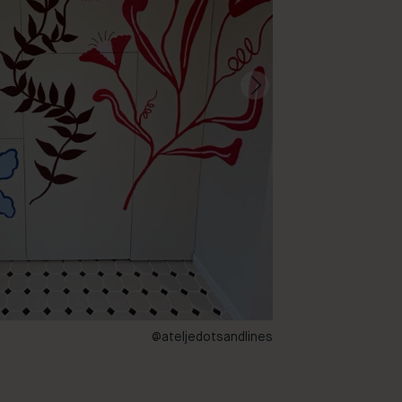
@ateljedotsandlines
130 – Ladybug