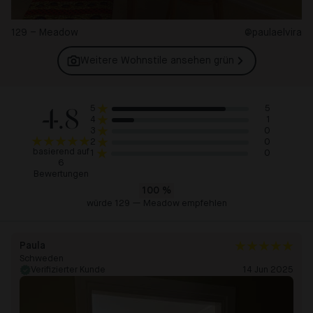
129 – Meadow
@paulaelvira
Weitere Wohnstile ansehen
grün
4.8
5
5
1
4
0
3
0
2
basierend auf
0
1
6
Bewertungen
100
%
würde 129 — Meadow empfehlen
Paula
Schweden
Verifizierter Kunde
14 Jun 2025