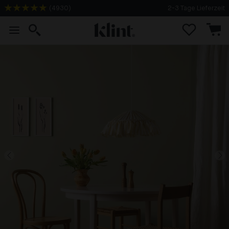
(
4930
)
2-3 Tage Lieferzeit