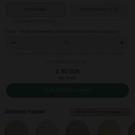
Farbsticker
Probeflasche (1 dl)
Was sind Farbsticker?
Farbe – für die Innenwände. Die Wandfarbe ist matt (Glanzgrad 7).
2
L
2
Liter genug für 8-12 m² gestrichene Fläche mit zwei Anstrichen
Wie viel benötige ich?
2.90 EUR
inkl. MwSt.
In den Warenkorb legen
Ähnliche Farben
Alle ähnlichen anzeigen