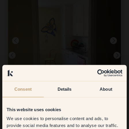
Consent
Details
About
Zum Streichen mit:
129 — Meadow
Eine reibungslose Erfahrung. Deckt gut und ist leicht zu einer
This website uses cookies
gleichmäßigen Farbe zu gelangen. Die Farbe harmoniert gut mit
dem anderen Farbton von Klint! Hinterlässt einen schönen
We use cookies to personalise content and ads, to
Get
10%
off your
Gesamteindruck!
provide social media features and to analyse our traffic.