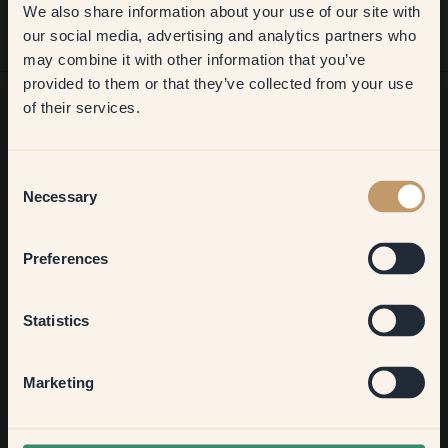
We also share information about your use of our site with
first order
our social media, advertising and analytics partners who
may combine it with other information that you’ve
​But first, which room do you
provided to them or that they’ve collected from your use
want to transform?
of their services.
Living room
Möchtest du noch mehr Anregungen?
Consent
Komm in unsere Welt voller lebendiger Farben! Hier findest du
Necessary
Selection
nützliche Tipps, Anregungen und 10% Rabatt auf deinen
nächsten Einkauf.
Bedroom
Preferences
Kitchen & Dining
Statistics
Jetzt anmelden
Hallway
Marketing
None of the above