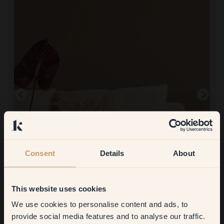
Consent
Details
About
Produktbild
Zum Streichen mit:
19 — Pinto
Eine schöne und warme Farbe
This website uses cookies
We use cookies to personalise content and ads, to
Get
10%
off your
provide social media features and to analyse our traffic.