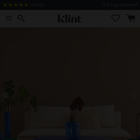
(
4930
)
2-3 Tage Lieferzeit