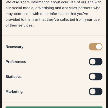
We also share information about your use of our site with
first order
our social media, advertising and analytics partners who
may combine it with other information that you’ve
​But first, which room do you
provided to them or that they’ve collected from your use
want to transform?
of their services.
Möchtest du noch mehr Anregungen?
Living room
Consent
Komm in unsere Welt voller lebendiger Farben! Hier findest du
Necessary
Selection
nützliche Tipps, Anregungen und 10% Rabatt auf deinen
nächsten Einkauf.
Bedroom
Preferences
Kitchen & Dining
Statistics
Jetzt anmelden
Hallway
Marketing
None of the above