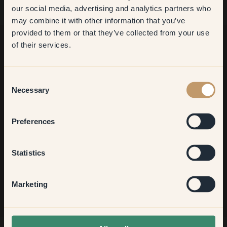
first order
our social media, advertising and analytics partners who
may combine it with other information that you’ve
​But first, which room do you
provided to them or that they’ve collected from your use
want to transform?
of their services.
Möchtest du noch mehr Anregungen?
Living room
Komm in unsere Welt voller lebendiger Farben! Hier findest du
Consent
nützliche Tipps, Anregungen und 10% Rabatt auf deinen
Necessary
Selection
nächsten Einkauf.
Bedroom
Preferences
Kitchen & Dining
Statistics
Jetzt anmelden
Hallway
Marketing
None of the above