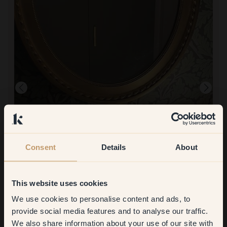
Consent
Details
About
Zum Streichen mit:
20 — September
This website uses cookies
So eine schöne Farbe sowohl in Qualität als auch im Farbton. Ich
bin so glücklich.
We use cookies to personalise content and ads, to
Get
10%
off your
Einkauf bei Klint:
provide social media features and to analyse our traffic.
Einfach, professionell und perfekt!
We also share information about your use of our site with