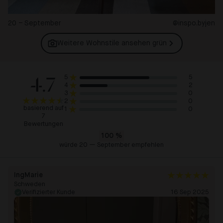
20 – September
@inspo.byjen
Weitere Wohnstile ansehen
grün
4.7
5
5
2
4
0
3
0
2
basierend auf
0
1
7
Bewertungen
100
%
würde 20 — September empfehlen
IngMarie
Schweden
Verifizierter Kunde
16 Sep 2025