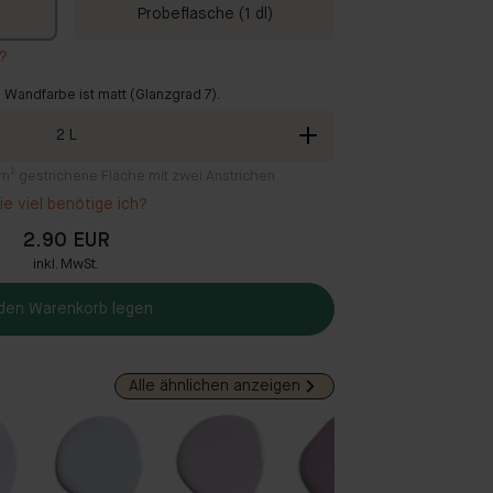
Probeflasche (1 dl)
r?
 Wandfarbe ist matt (Glanzgrad 7).
2
L
2 m² gestrichene Fläche mit zwei Anstrichen
e viel benötige ich?
2.90 EUR
inkl. MwSt.
 den Warenkorb legen
Alle ähnlichen anzeigen