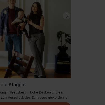
rie Staggat
ung in Kreuzberg – hohe Decken und ein
Willkommen in A
se zum Herzstück des Zuhauses geworden ist.