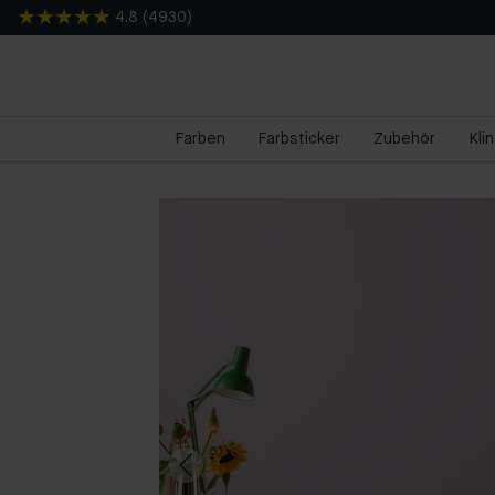
4.8
(
4930
)
Farben
Farbsticker
Zubehör
Kli