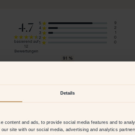
4.7
9
5
2
4
1
3
0
2
basierend auf
0
1
12
Bewertungen
91
%
würde 111 — Yokohama empfehlen
Andreas
Joh
Dänemark
Deu
Details
2026
Verifizierter Kunde
6 Jul 2026
V
e content and ads, to provide social media features and to analy
 our site with our social media, advertising and analytics partn