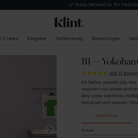
Gratis Versand für 10+ Farbsti
nt 5 years
Ratgeber
Farbberatung
Bewertungen
Nach
111 — Yokoha
Alle 12 Bewe
Ein helles, warmes Lila, da
Inspiriert von einem erröt
dies unser wärmstes Hellli
Holzarten und warmen Töne
Wandfarbe
Proben