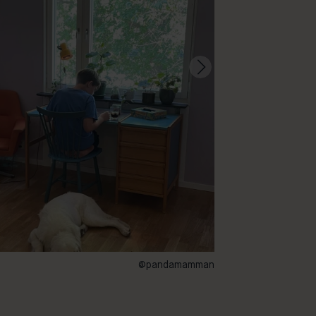
@pandamamman
111 – Yokohama