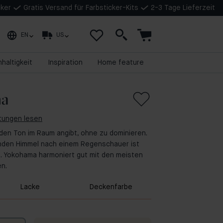
cker
Gratis Versand für Farbsticker-Kits
2-3 Tage Lieferzeit
EN
US
haltigkeit
Inspiration
Home feature
ma
rtungen lesen
s den Ton im Raum angibt, ohne zu dominieren.
enden Himmel nach einem Regenschauer ist
la. Yokohama harmoniert gut mit den meisten
n.
Lacke
Deckenfarbe