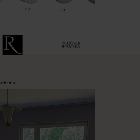
22
75
93
84
okohama