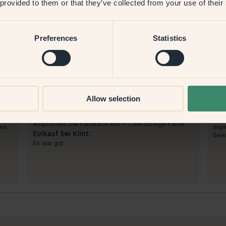
 provided to them or that they’ve collected from your use of their
Preferences
Statistics
Allow selection
Zum Streichen mit:
111 — Yokohama
Zum
Es war einfach, aber unsere Wände haben viel
sehr
aufgesogen, sodass mehr Farbe benötigt wurde als
Ein
empfohlen. Die Farbkarte war 1-1 die richtige Farbe.
en.
supe
Einkauf bei Klint:
beei
Es war gut