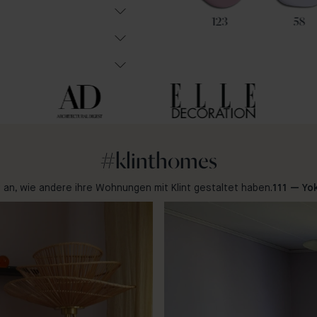
100
65
123
58
#klinthomes
r an, wie andere ihre Wohnungen mit Klint gestaltet haben.
111 — Y