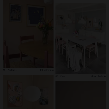
59 – Parfait
...
@thusthefuss
58 – Viola
@eva_lykkeliv