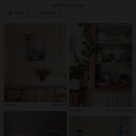
Filter anzeigen
Rosa
Lackfarbe
44 – Stella
@wallbaby 
51 – Biscotti
...
@creative_craivings