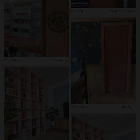
83 – La Roux
@palettogperspektiv
83 – La Roux
@skadafugl
83 – La Roux
@hobbygull