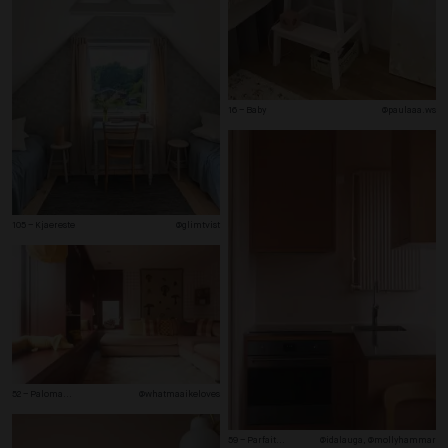
16 – Baby
@paulaaa.ws
105 – Kjaereste
@glimtvist
52 – Paloma
...
@whatmaaikeloves
59 – Parfait
...
@idalauga, @mollyhammar