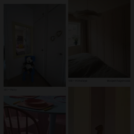
109 – Himalaya
@copenhagencasa
141 – Fairy
-