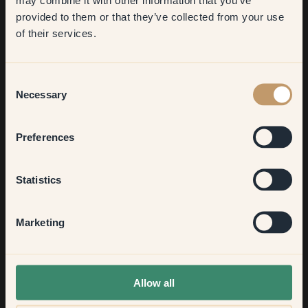
​But first, which room do you
provided to them or that they’ve collected from your use
want to transform?
of their services.
Living room
Consent
Necessary
Selection
Bedroom
119 – Cutie
-
Preferences
119 – Cutie
-
Kitchen & Dining
Statistics
Hallway
Marketing
None of the above
Allow all