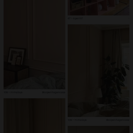
47 – Aperitif
-
109 – Himalaya
@copenhagencasa
109 – Himalaya
@copenhagencasa