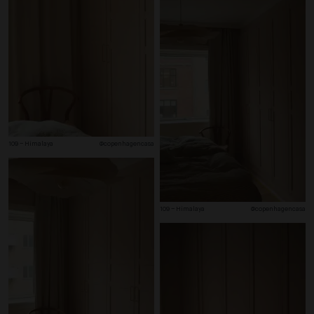
109 – Himalaya
@copenhagencasa
109 – Himalaya
@copenhagencasa