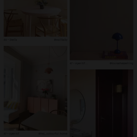
44 – Stella
@wallbaby
47 – Aperitif
...
@louisehesselring
47 – Aperitif
@hej_colourful.home