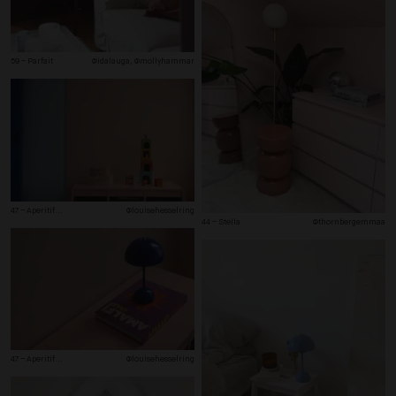
59 – Parfait
@idalauga, @mollyhammar
47 – Aperitif
...
@louisehesselring
44 – Stella
@thornbergemmaa
47 – Aperitif
...
@louisehesselring