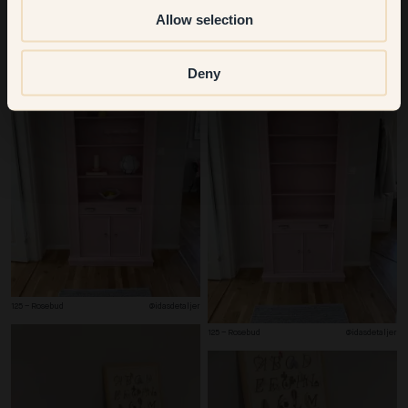
Allow selection
119 – Cutie
-
119 – Cutie
-
Deny
125 – Rosebud
@idasdetaljer
125 – Rosebud
@idasdetaljer