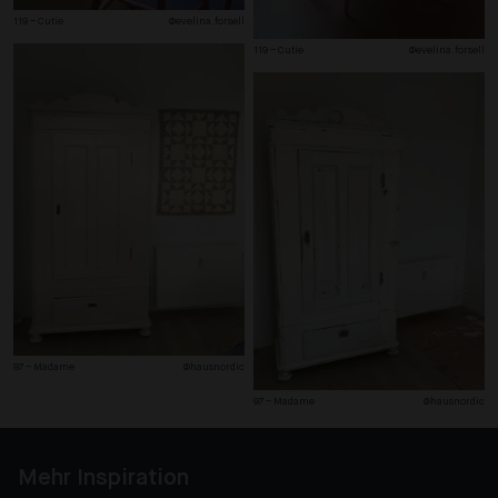
119 – Cutie
@evelina.forsell
119 – Cutie
@evelina.forsell
97 – Madame
@hausnordic
97 – Madame
@hausnordic
Mehr Inspiration