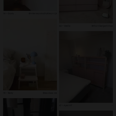
14 – Dusty
...
@interieurstudiokleurrijk
44 – Stella
@thornbergemmaa
16 – Baby
@paulaaa.ws
47 – Aperitif
-