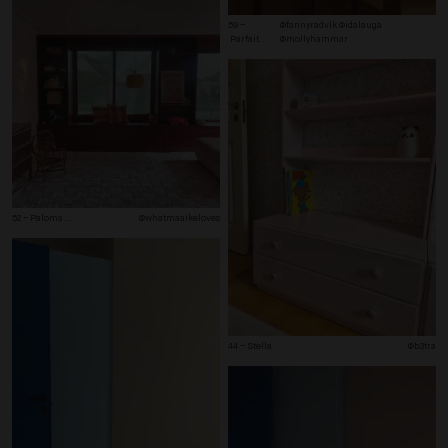
59 –
@fannyradvik @idalauga 
 Parfait
...
@mollyhammar
52 – Paloma
...
@whatmaaikeloves
44 – Stella
@b3tra