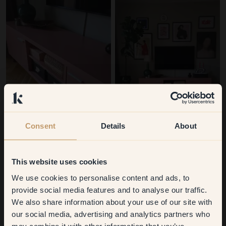
Consent
Details
About
83 – La Roux
-
This website uses cookies
83 – La Roux
-
We use cookies to personalise content and ads, to
Get
10%
off your
provide social media features and to analyse our traffic.
We also share information about your use of our site with
first order
our social media, advertising and analytics partners who
may combine it with other information that you’ve