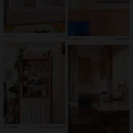
44 – Stella
@b3tra
27 – Oatmilk
...
@tratra007
51 – Biscotti
...
@creative_craivings