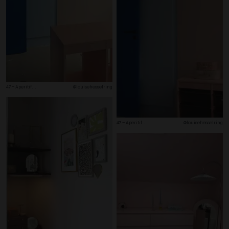
47 – Aperitif
...
@louisehesselring
47 – Aperitif
...
@louisehesselring