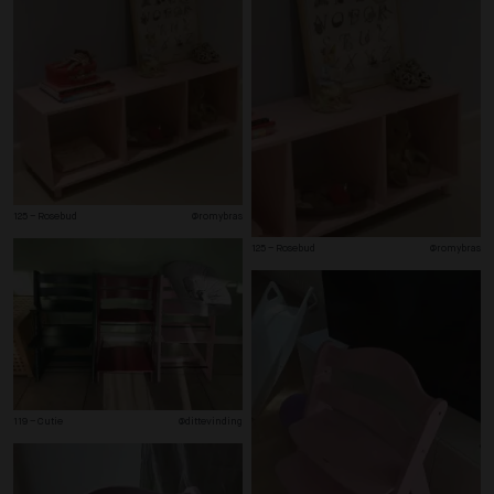
125 – Rosebud
@romybras
125 – Rosebud
@romybras
119 – Cutie
@dittevinding