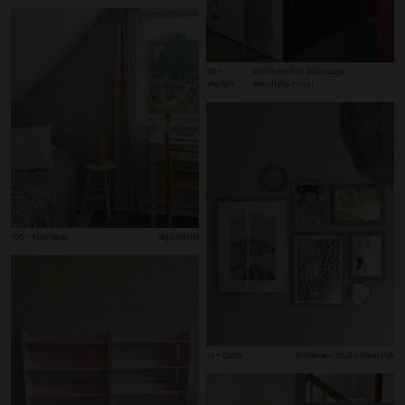
59 –
@fannyradvik @idalauga 
 Parfait
...
@mollyhammar
105 – Kjaereste
@glimtvist
14 – Dusty
...
@interieurstudiokleurrijk