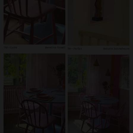
119 – Cutie
@evelina.forsell
59 – Parfait
@studio.bonneheure