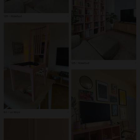
125 – Rosebud
-
125 – Rosebud
-
83 – La Roux
-