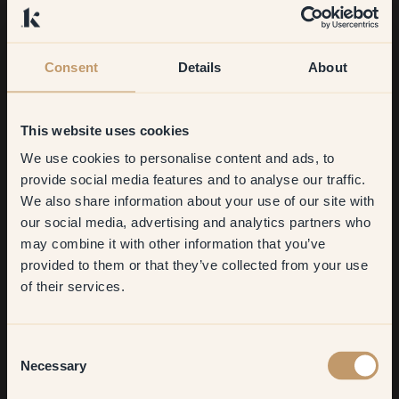
lebendige Energie und Verspieltheit aus, die gerne in allen
Räumen des Hauses und bei Details verwendet wird. Gelbtöne
erscheinen in verschiedenen Lichtverhältnissen sehr
unterschiedlich, also erkunde und fühle, welche Nuance am
Consent
Details
About
besten für dein Projekt passt.
Sieh, wie andere ihre
Wände mit Klint gelb gestrichen
haben.
This website uses cookies
We use cookies to personalise content and ads, to
Get
10%
off your
provide social media features and to analyse our traffic.
We also share information about your use of our site with
first order
our social media, advertising and analytics partners who
may combine it with other information that you’ve
​But first, which room do you
provided to them or that they’ve collected from your use
want to transform?
of their services.
Living room
Consent
Necessary
Selection