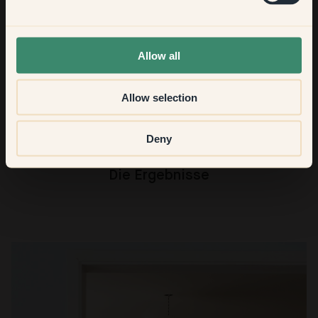
Und zu guter Letzt – wenn Sie unbedingt eine Lieblingsfarbe
aus der Klint-Palette wählen müssten, welche wäre das?
None of the above
Allow all
143 — Cashmere. Wer behauptet, dass es das perfekte Beige
nicht gibt, sollte noch einmal hinsehen. Es fühlt sich an wie
eine warme Umarmung und harmoniert wunderbar mit der
Allow selection
Holzwerkfarbe 67 — Rioja.
Deny
Die Ergebnisse