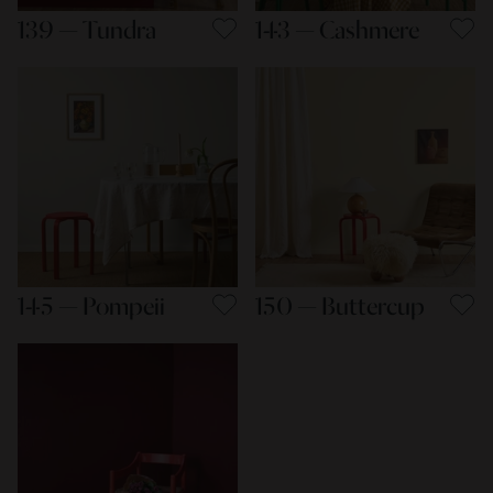
139 — Tundra
143 — Cashmere
145 — Pompeii
150 — Buttercup