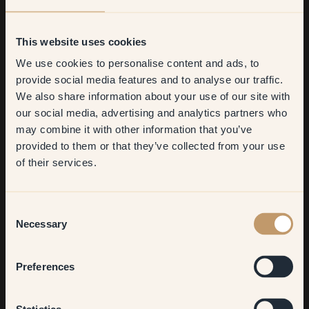
This website uses cookies
We use cookies to personalise content and ads, to
Get
10%
off your
provide social media features and to analyse our traffic.
We also share information about your use of our site with
first order
our social media, advertising and analytics partners who
may combine it with other information that you’ve
​But first, which room do you
provided to them or that they’ve collected from your use
want to transform?
of their services.
Living room
Consent
Necessary
Selection
Bedroom
Preferences
Kitchen & Dining