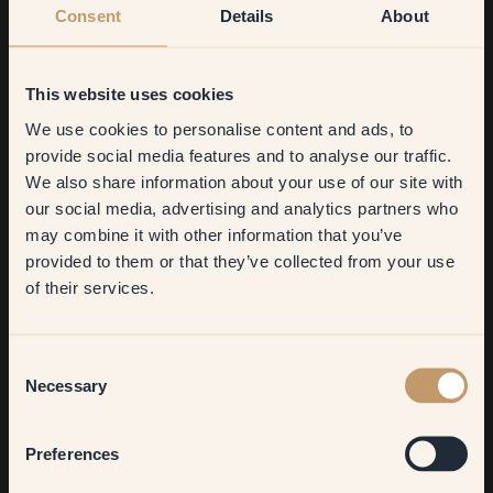
Consent
Details
About
This website uses cookies
We use cookies to personalise content and ads, to
Get
10%
off your
provide social media features and to analyse our traffic.
We also share information about your use of our site with
first order
our social media, advertising and analytics partners who
may combine it with other information that you’ve
​But first, which room do you
provided to them or that they’ve collected from your use
want to transform?
of their services.
Living room
Consent
Necessary
Selection
Bedroom
Preferences
Beschreibe deinen Einrichtungsstil in drei Worten.