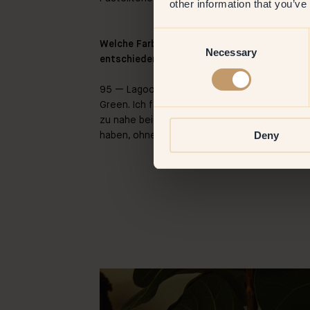
other information that you’ve
Consent
Welche Farben hast du gewählt und warum ha
Necessary
Selection
entschieden?
95 — Lagoon, 75 — Boogie, 78 — Mon Chéri, 86
Green.
Ich fand, dass alle Farben gut zusamme
zu nahe beieinander liegen. Ich wollte in je
Deny
haben, ohne dass es zu starke Kontraste zwi