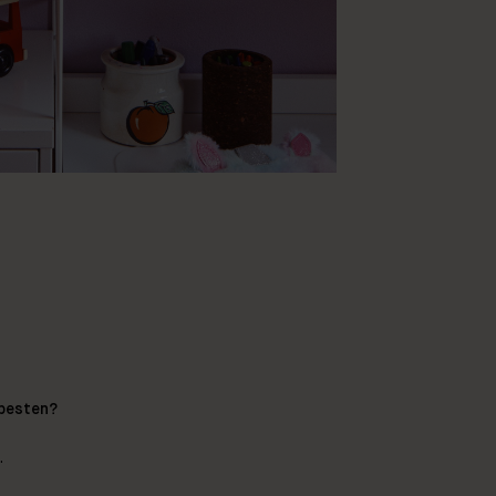
 besten?
.