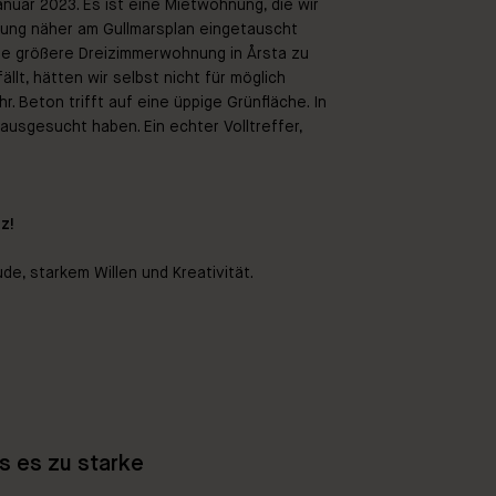
anuar 2023. Es ist eine Mietwohnung, die wir
ng näher am Gullmarsplan eingetauscht
ne größere Dreizimmerwohnung in Årsta zu
ällt, hätten wir selbst nicht für möglich
r. Beton trifft auf eine üppige Grünfläche. In
t ausgesucht haben. Ein echter Volltreffer,
z!
ude, starkem Willen und Kreativität.
s es zu starke