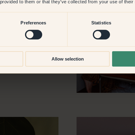
 provided to them or that they’ve collected from your use of their
st du dich für sie
Preferences
Statistics
 — Earl Grey, 107 — Vivi’s
npassen, aber farblich nicht
dem Raum eine andere Farbe
Allow selection
schen den Zimmern gibt.