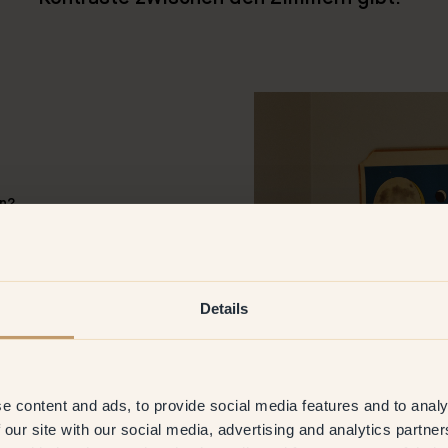
en?
nd im Flur!
Details
as für dein Zuhause
assen. Nicht zu starke Farben
rer letzten Wohnung und
e content and ads, to provide social media features and to analy
aben wir uns für mehr
 our site with our social media, advertising and analytics partn