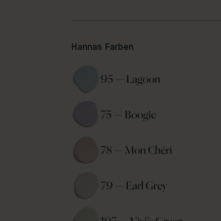
Hannas Farben
95 — Lagoon 
75 — Boogie 
78 — Mon Chéri 
79 — Earl Grey 