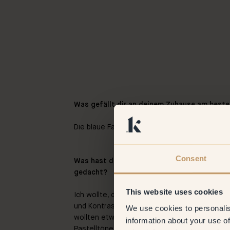
Was gefällt dir an deinem Zuhause am best
Die blaue Farbe in der Küche, im Wohnzimmer u
Consent
Was hast du dir bei der Wahl des Farbschem
gedacht?
This website uses cookies
Ich wollte, dass alle Farben gut zueinander p
und Kontraste. Das hatten wir schon in unse
We use cookies to personalis
wollten etwas Neues ausprobieren. Deshalb h
information about your use of
Pastelltöne entschieden.