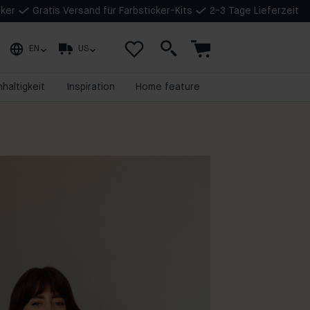
cker
Gratis Versand für Farbsticker-Kits
2-3 Tage Lieferzeit
EN
US
haltigkeit
Inspiration
Home feature