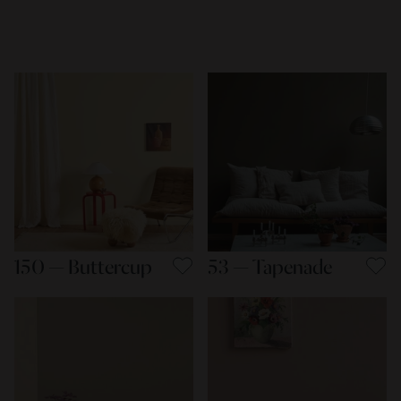
150 — Buttercup
53 — Tapenade