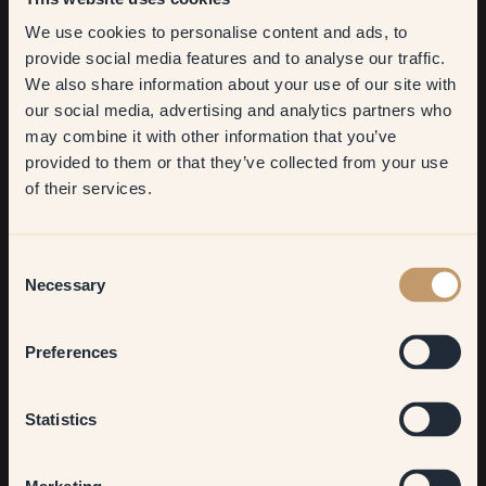
We use cookies to personalise content and ads, to
Get
10%
off your
provide social media features and to analyse our traffic.
We also share information about your use of our site with
first order
our social media, advertising and analytics partners who
may combine it with other information that you’ve
​But first, which room do you
provided to them or that they’ve collected from your use
want to transform?
of their services.
Living room
Consent
Necessary
Selection
Bedroom
Preferences
Beschreibe deinen Einrichtungsstil in drei Worten!
Kitchen & Dining
Statistics
Warm, gemütlich, erdig – mit einem „über die Zeit gesammelt“-
Gefühl. Ich mag natürliche Materialien, Texturen und Dinge, die
Hallway
Geschichten erzählen.