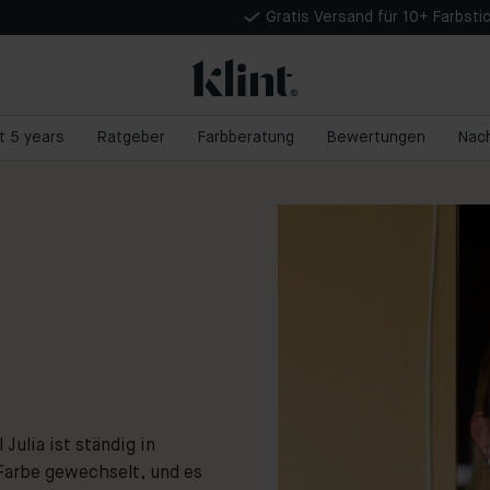
Gratis Versand für 10+ Farbsti
nt 5 years
Ratgeber
Farbberatung
Bewertungen
Nach
Julia ist ständig in
 Farbe gewechselt, und es