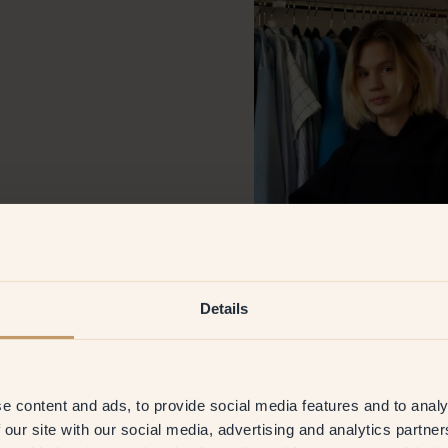
unden, 1 – Julia! Komm schon -
war schon fast Grund genug.
önste Gelbton ist, noch dazu.
gestrichen, ein helles Rosa,
Details
orten!
e content and ads, to provide social media features and to analy
 our site with our social media, advertising and analytics partn