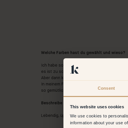
Welche Farben hast du gewählt und wieso?
Ich habe sofort einen Favoriten bei Klint gef
es ist zu schön, um wahr zu sein! Der Name 
Aber dann kam die Tatsache, dass es der sch
In meinem Flur habe ich die Farbe 44 – Stella 
Consent
so gemütlich wie auf Wolken.
Beschreibe deinen Einrichtungsstil in drei W
This website uses cookies
We use cookies to personalis
Lebendig, üppig und abwechslungsreich.
information about your use of