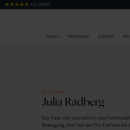
4.8
(
4930
)
Farben
Farbsticker
Zubehör
Kli
Klint Homes
Julia Rådberg
Das Haus von Journalistin und Fotomodell 
Bewegung. Hier hat der Flur fünfmal die