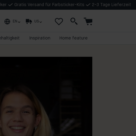
cker
Gratis Versand für Farbsticker-Kits
2-3 Tage Lieferzeit
EN
US
haltigkeit
Inspiration
Home feature