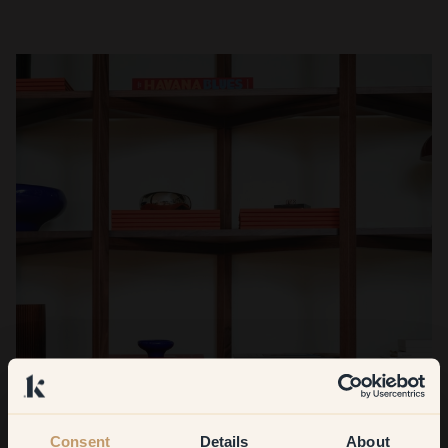
Consent
Details
About