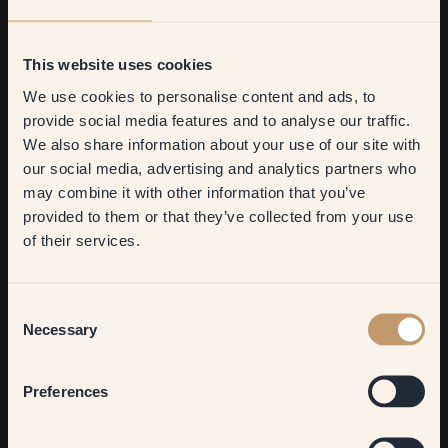
This website uses cookies
We use cookies to personalise content and ads, to
Get
10%
off your
provide social media features and to analyse our traffic.
We also share information about your use of our site with
first order
our social media, advertising and analytics partners who
may combine it with other information that you’ve
​But first, which room do you
provided to them or that they’ve collected from your use
want to transform?
of their services.
Living room
Consent
Necessary
Selection
Bedroom
Preferences
Kitchen & Dining