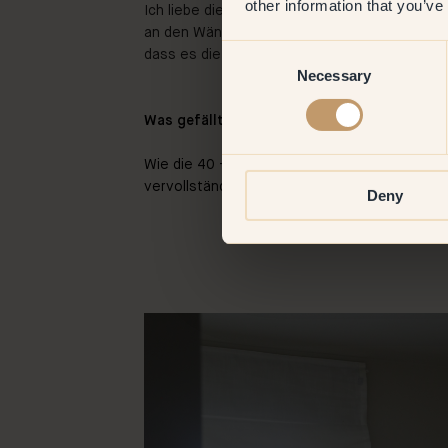
other information that you’ve
Ich liebe die Untertöne in 40 – Sediment. Als
an den Wänden sah, wollte ich sie fast ablecke
Consent
dass es die richtige Farbe ist.
Necessary
Selection
Was gefällt dir am besten?
Wie die 40 – Sediment alle dunklen Holzdeta
vervollständigt.
Deny