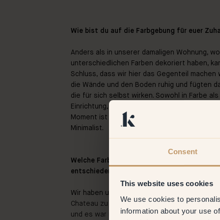
Wie bist du auf die Farbgebung für euer Z
Anders als in unserer damaligen Wohnung, wo
unterschiedlichen Farben dekoriert haben, ka
Schluss, dass wir hier das Gegenteil machen w
die Wände und den Boden ruhig und fügten d
die für sich selbst wirken. Sowohl in Farbe als
Einrichtung, die ich im Kopf habe, sind wir noc
Moment ist es noch ziemlich minimalistisch. Un
Minimalist.
Consent
Welche Farben hast du ausgesucht und warum
entschieden?
This website uses cookies
Wir haben uns dafür entschieden, alle Gemei
We use cookies to personalis
Chateau zu streichen. Wir wussten, dass wir e
information about your use of
und es war uns wichtig, dass diese nicht als