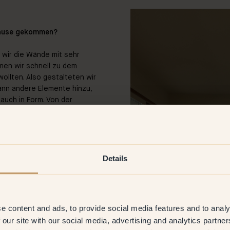
uhause gekommen?
 wir die Wände mit sehr
men wir schnell zu dem
ollten. Also gestalteten wir
ann andere Elemente hinzu,
 auch in Form. Von der
h sehr weit entfernt. Im
d ich bin alles andere als ein
Details
 hast du dich für sie
nschaftsflächen in
40 —
e content and ads, to provide social media features and to analy
ine neutrale Farbe wollten,
 our site with our social media, advertising and analytics partn
 reinweiß wahrgenommen wird.