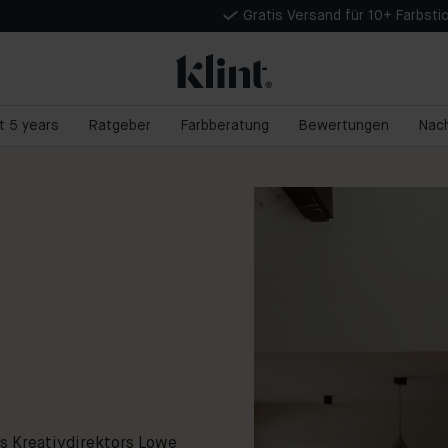
Gratis Versand für 10+ Farbsti
nt 5 years
Ratgeber
Farbberatung
Bewertungen
Nach
s Kreativdirektors Lowe