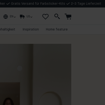
cker
Gratis Versand für Farbsticker-Kits
2-3 Tage Lieferzeit
EN
US
haltigkeit
Inspiration
Home feature