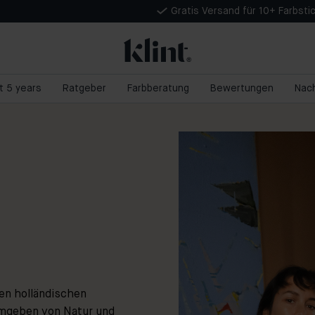
Gratis Versand für 10+ Farbsti
nt 5 years
Ratgeber
Farbberatung
Bewertungen
Nach
en holländischen
mgeben von Natur und