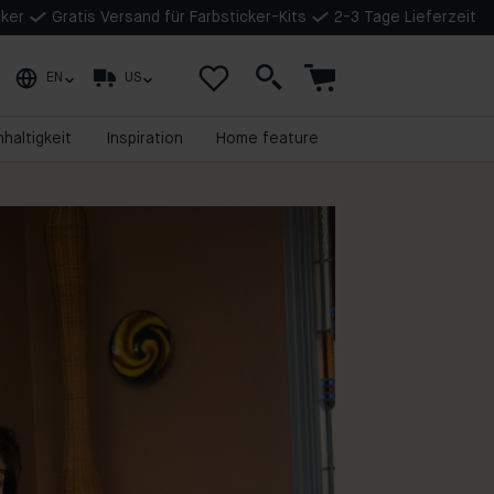
cker
Gratis Versand für Farbsticker-Kits
2-3 Tage Lieferzeit
EN
US
haltigkeit
Inspiration
Home feature