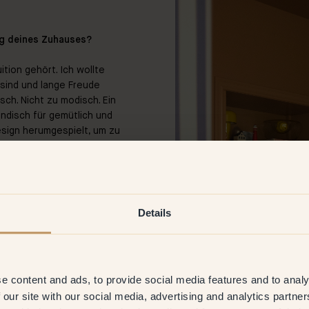
ng deines Zuhauses?
ition gehört. Ich wollte
 sind und lange Freude
sch. Nicht zu modisch. Ein
ändisch für gemütlich und
esign herumgespielt, um zu
 erster Linie war es ein
und was hat dich an diesen
Details
m Ankleidezimmer und im
re Küche auf. Und ich liebe
e content and ads, to provide social media features and to analy
 vorderen Wohnzimmer!
 our site with our social media, advertising and analytics partn
inem kräftigen Grün