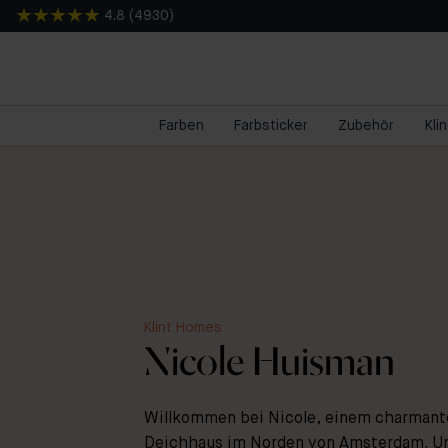
4.8
(
4930
)
Farben
Farbsticker
Zubehör
Kli
Klint Homes
Nicole Huisman
Willkommen bei Nicole, einem charmant
Deichhaus im Norden von Amsterdam. U