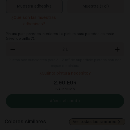
Muestra adhesiva
Muestra (1 dl)
¿Qué son las muestras 
adhesivas?
Pintura para paredes interiores. La pintura para paredes es mate
(nivel de brillo 7).
2
L
2
litros son suficientes para 8-12 m² de superficie pintada con dos
capas de pintura
¿Cuánta pintura necesito?
2.90 EUR
IVA incluido
Añadir al carrito
Colores similares
Ver todas las similares