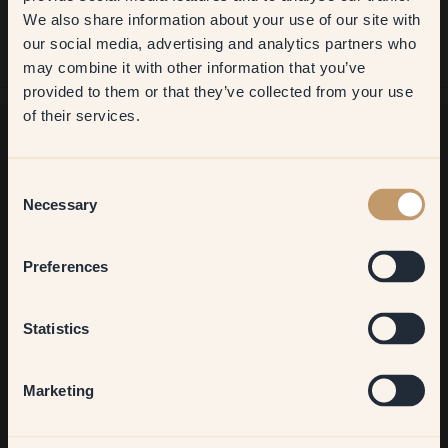
madera son más indulgentes.
We also share information about your use of our site with
first order
our social media, advertising and analytics partners who
may combine it with other information that you’ve
​But first, which room do you
provided to them or that they’ve collected from your use
want to transform?
of their services.
Living room
¿Buscas más inspiración?
Consent
¡Bienvenido a nuestro radiante mundo de colores! Disfruta de
Necessary
Selection
consejos útiles, ideas inspiradoras y de un 10 % de
Bedroom
descuento en tu próximo pedido.
Preferences
Kitchen & Dining
Statistics
Suscribirse
Hallway
Marketing