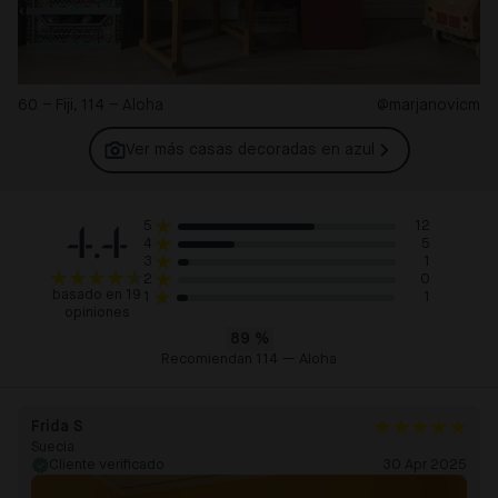
60 – Fiji, 114 – Aloha
@marjanovicm
Ver más casas decoradas en
azul
4.4
12
5
5
4
1
3
0
2
basado en 19
1
1
opiniones
89
%
Recomiendan 114 — Aloha
Frida S
Suecia
Cliente verificado
30 Apr 2025