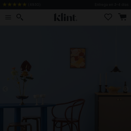
(
4930
)
Entrega en 3-4 días