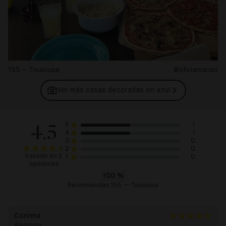
155 – Toulouse
@oliviamarias
Ver más casas decoradas en
azul
4.5
1
5
1
4
0
3
0
2
basado en 2
0
1
opiniones
100
%
Recomiendan 155 — Toulouse
Corinna
Alemania