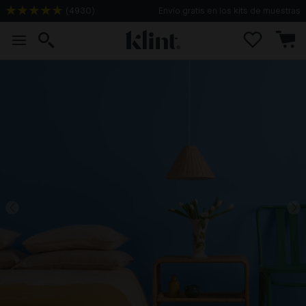
(
4930
)
Envío gratis en los kits de muestras