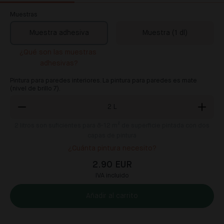
Muestras
Muestra adhesiva
Muestra (1 dl)
¿Qué son las muestras 
adhesivas?
Pintura para paredes interiores. La pintura para paredes es mate
(nivel de brillo 7).
2
L
2
litros son suficientes para 8-12 m² de superficie pintada con dos
capas de pintura
¿Cuánta pintura necesito?
2.90 EUR
IVA incluido
Añadir al carrito