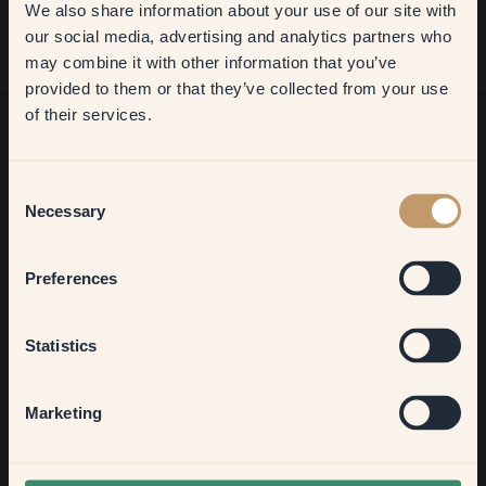
We also share information about your use of our site with
first order
Todo salió perfecto. El tiempo de entrega fue de
our social media, advertising and analytics partners who
aproximadamente 4 días. ¡El color se ve genial!
may combine it with other information that you’ve
​But first, which room do you
provided to them or that they’ve collected from your use
want to transform?
of their services.
¿Buscas más inspiración?
Living room
Consent
¡Bienvenido a nuestro radiante mundo de colores! Disfruta de
Necessary
Selection
consejos útiles, ideas inspiradoras y de un 10 % de
descuento en tu próximo pedido.
Bedroom
Preferences
Kitchen & Dining
Statistics
Suscribirse
Hallway
Marketing
None of the above