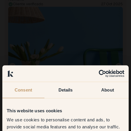
Cliente verificado
27 Oct 2025
Consent
Details
About
This website uses cookies
Imagen del producto
We use cookies to personalise content and ads, to
Get
10%
off your
Pintar con:
155 — Toulouse
provide social media features and to analyse our traffic.
Comprar en Klint: