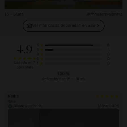
15 – Blues
@finhetermedmera
Ver más casas decoradas en
azul
4.9
6
5
1
4
0
3
0
2
basado en 7
0
1
opiniones
100
%
Recomiendan 15 — Blues
Nadia
Italia
Cliente verificado
13 Mar 2026