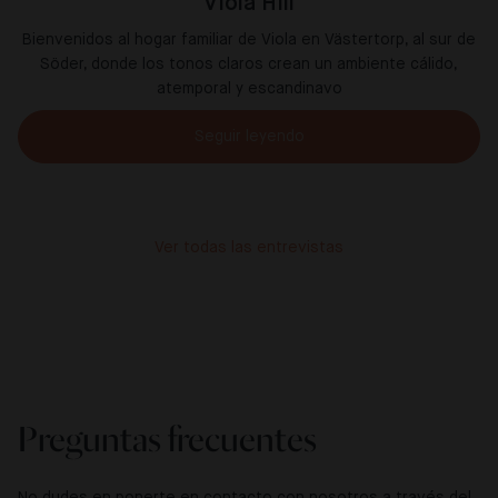
Viola Hill
Bienvenidos al hogar familiar de Viola en Västertorp, al sur de
Söder, donde los tonos claros crean un ambiente cálido,
atemporal y escandinavo
Seguir leyendo
Ver todas las entrevistas
Preguntas frecuentes
No dudes en ponerte en contacto con nosotros a través del