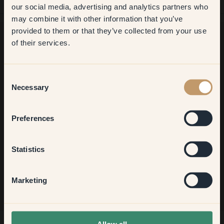
first order
our social media, advertising and analytics partners who
may combine it with other information that you’ve
​But first, which room do you
provided to them or that they’ve collected from your use
want to transform?
of their services.
¿Buscas más inspiración?
Living room
¡Bienvenido a nuestro radiante mundo de colores! Disfruta de
Consent
consejos útiles, ideas inspiradoras y de un 10 % de
Necessary
Selection
descuento en tu próximo pedido.
Bedroom
Preferences
Kitchen & Dining
Statistics
Suscribirse
Hallway
Marketing
None of the above