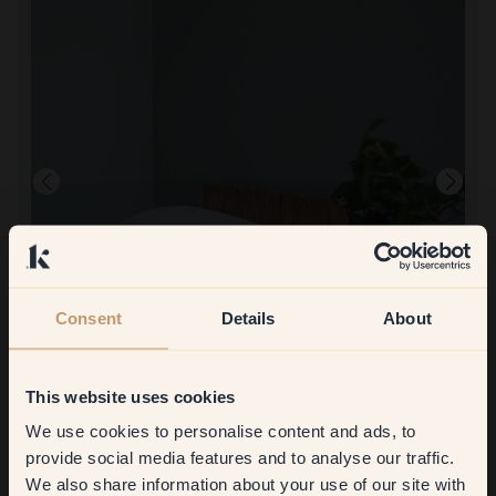
Consent
Details
About
Imagen del producto
Pintar con:
15 — Blues
This website uses cookies
No tuve problemas.
Comprar en Klint:
We use cookies to personalise content and ads, to
Get
10%
off your
Todo muy sencillo y puntual. Colores de gran calidad.
provide social media features and to analyse our traffic.
We also share information about your use of our site with