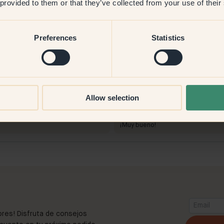
 provided to them or that they’ve collected from your use of their
Preferences
Statistics
Imagen del producto
Allow selection
— Whisper
Pintar con:
135 — Whisper
¡Muy bien!
:
Comprar en Klint:
¡Muy bueno!
ores! Disfruta de consejos