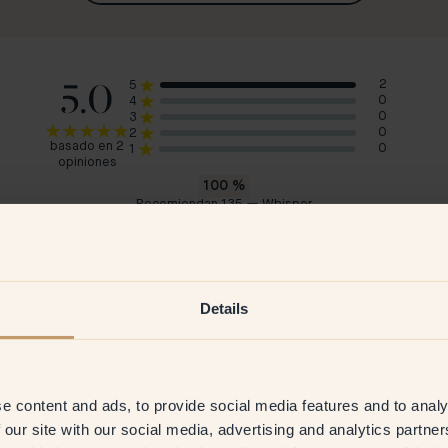
5.0
2
5
0
4
0
3
0
2
basado en 2
0
1
opiniones
100
%
Recomiendan 135 — Whisper
Anna M
Suecia
o
7 Mar 2026
Cliente verificado
Details
e content and ads, to provide social media features and to analy
 our site with our social media, advertising and analytics partn