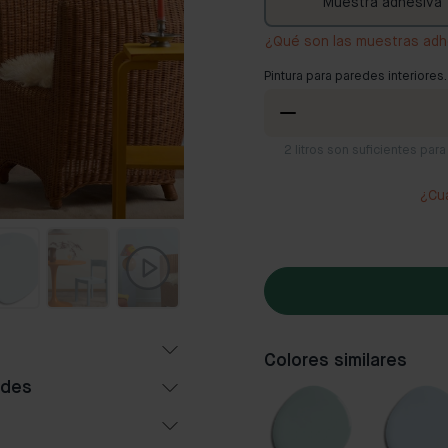
Muestra adhesiva
¿Qué son las muestras adh
Pintura para paredes interiores.
2
litros son suficientes pa
¿Cuá
Colores similares
edes