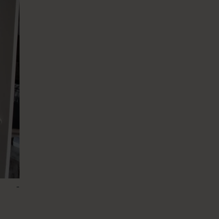
-
135 – Whisper