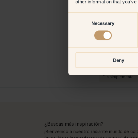
other information that you’ve
Consent
Necessary
Selection
Deny
Pintar con:
135 
Muy fácil
Comprar en Klint
Ella simplemente
¿Buscas más inspiración?
¡Bienvenido a nuestro radiante mundo de col