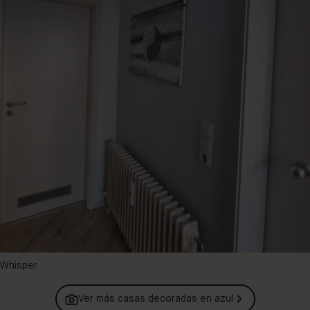
 Whisper
Ver más casas decoradas en
azul