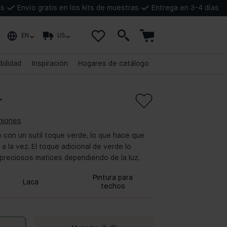
as
Envío gratis en los kits de muestras
Entrega en 3-4 días
EN
US
bilidad
Inspiración
Hogares de catálogo
r
iniones
 con un sutil toque verde, lo que hace que
a la vez. El toque adicional de verde lo
 preciosos matices dependiendo de la luz.
Pintura para
Laca
techos