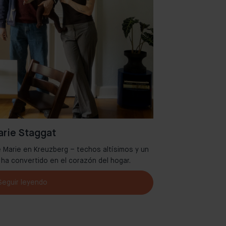
rie Staggat
 Marie en Kreuzberg – techos altísimos y un
Bienvenidos al
e ha convertido en el corazón del hogar.
Seguir leyendo