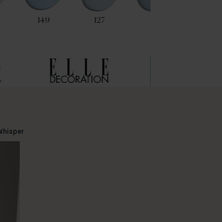
149
127
131
112
Whisper