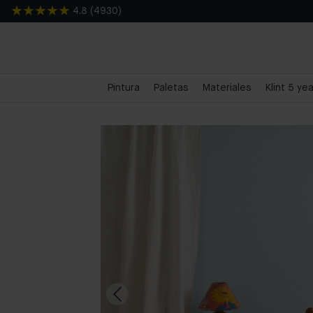
4.8
(
4930
)
Pintura
Paletas
Materiales
Klint 5 ye