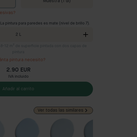
Muestra (1 dl)
esivas?
 La pintura para paredes es mate (nivel de brillo 7).
2
L
ra 8-12 m² de superficie pintada con dos capas de
pintura
nta pintura necesito?
2.90 EUR
IVA incluido
Añadir al carrito
Ver todas las similares