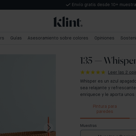
Envío gratis desde 10+ muestr
ars
Guías
Asesoramiento sobre colores
Opiniones
Sosteni
135 — Whispe
Leer las 2 op
Whisper es un azul apagado
sea relajante y refrescante 
enriquece y le aporta unos
Pintura para
paredes
Muestras