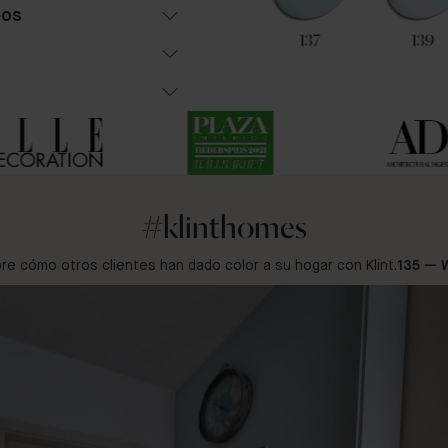
hos
102
36
137
139
#klinthomes
e cómo otros clientes han dado color a su hogar con Klint.
135 — 