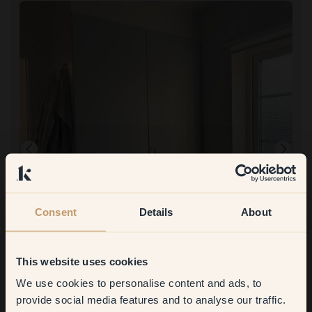
Consent
Details
About
This website uses cookies
Pintar con:
127 — Forget Me Not
We use cookies to personalise content and ads, to
Get
10%
off your
Increíblemente fácil y el tono mostró su verdadero lado de
provide social media features and to analyse our traffic.
inmediato.