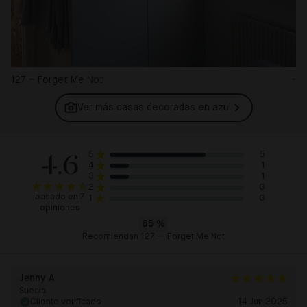
127 – Forget Me Not
-
Ver más casas decoradas en
azul
4.6
5
5
1
4
1
3
0
2
basado en 7
0
1
opiniones
85
%
Recomiendan 127 — Forget Me Not
Jenny A
Suecia
Cliente verificado
14 Jun 2025