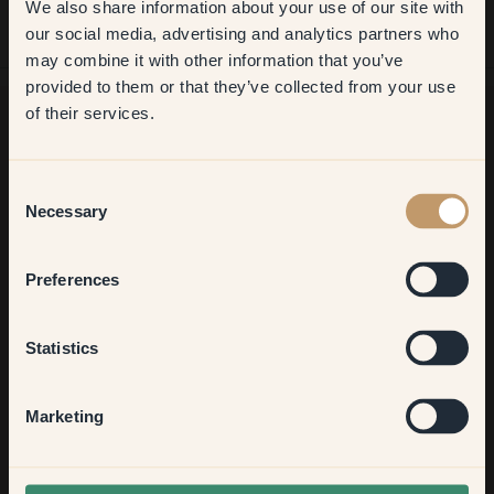
We also share information about your use of our site with
first order
our social media, advertising and analytics partners who
may combine it with other information that you’ve
​But first, which room do you
provided to them or that they’ve collected from your use
want to transform?
of their services.
¿Buscas más inspiración?
Living room
Consent
¡Bienvenido a nuestro radiante mundo de colores! Disfruta de
Necessary
Selection
consejos útiles, ideas inspiradoras y de un 10 % de
descuento en tu próximo pedido.
Bedroom
Preferences
Kitchen & Dining
Statistics
Suscribirse
Hallway
Marketing
None of the above