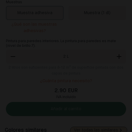
Muestras
Muestra adhesiva
Muestra (1 dl)
¿Qué son las muestras 
adhesivas?
Pintura para paredes interiores. La pintura para paredes es mate
(nivel de brillo 7).
2
L
2
litros son suficientes para 8-12 m² de superficie pintada con dos
capas de pintura
¿Cuánta pintura necesito?
2.90 EUR
IVA incluido
Añadir al carrito
Colores similares
Ver todas las similares