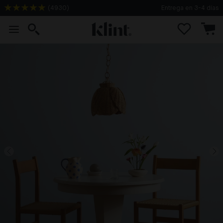
(
4930
)
Entrega en 3-4 días