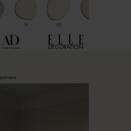
51
92
101
2
ashmere