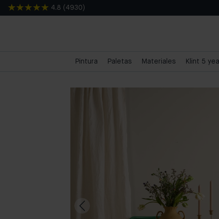
4.8
(
4930
)
Pintura
Paletas
Materiales
Klint 5 ye