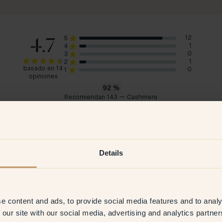
4.7
12
5
1
4
0
3
1
2
basado en 14
0
1
opiniones
92
%
Recomiendan 143 — Cashmere
Hannah M
Fan
Suecia
Sue
 2026
Cliente verificado
22 Jun 2026
C
Details
e content and ads, to provide social media features and to analy
 our site with our social media, advertising and analytics partn