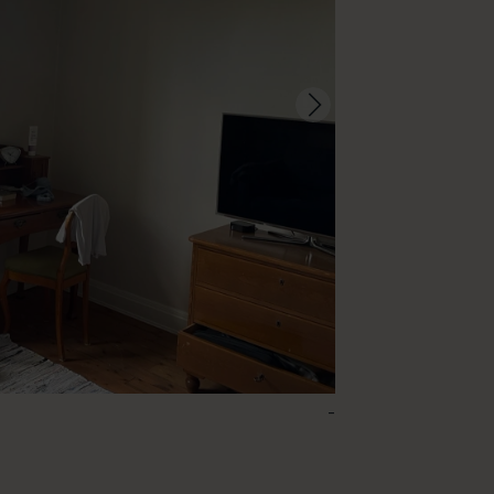
-
143 – Cashmere