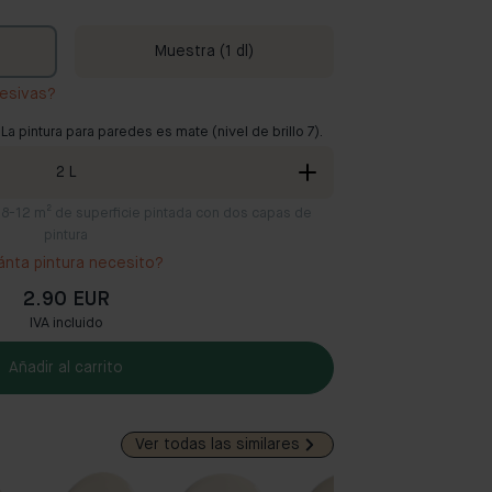
Muestra (1 dl)
esivas?
 La pintura para paredes es mate (nivel de brillo 7).
2
L
ra 8-12 m² de superficie pintada con dos capas de
pintura
nta pintura necesito?
2.90 EUR
IVA incluido
Añadir al carrito
Ver todas las similares