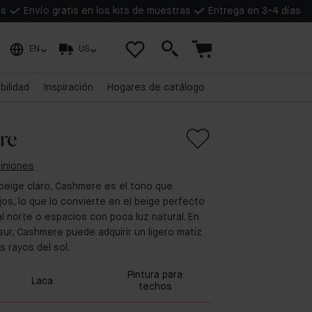
as
Envío gratis en los kits de muestras
Entrega en 3-4 días
EN
US
bilidad
Inspiración
Hogares de catálogo
re
piniones
beige claro, Cashmere es el tono que
os, lo que lo convierte en el beige perfecto
l norte o espacios con poca luz natural. En
sur, Cashmere puede adquirir un ligero matiz
 rayos del sol.
Pintura para
Laca
techos