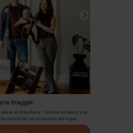
rie Staggat
 Marie en Kreuzberg – techos altísimos y un
Bienvenidos al
e ha convertido en el corazón del hogar.
Seguir leyendo