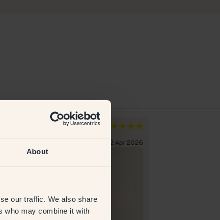
ny C
Jeannette
cia
Alemania
liente verificado
22 Apr 2026
Cliente verificad
About
se our traffic. We also share
ers who may combine it with