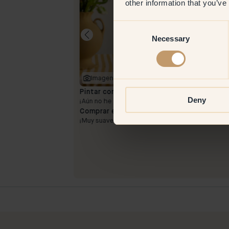
other information that you’ve
Consent
Necessary
Selection
Imagen del producto
Pintar con:
143 — Cashmere
Deny
re rosa claro y
¡Aún no he pintado!
 y rosa si está
Comprar en Klint:
¡Muy suave!