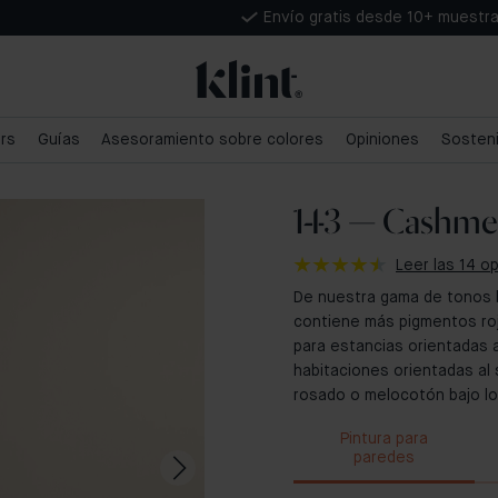
Envío gratis desde 10+ muestr
ars
Guías
Asesoramiento sobre colores
Opiniones
Sosteni
143 — Cashme
Leer las 14 o
De nuestra gama de tonos 
contiene más pigmentos roj
para estancias orientadas a
habitaciones orientadas al 
rosado o melocotón bajo los
Pintura para
paredes