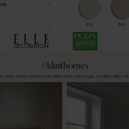
hos
87
108
138
148
#klinthomes
e cómo otros clientes han dado color a su hogar con Klint.
143 — C