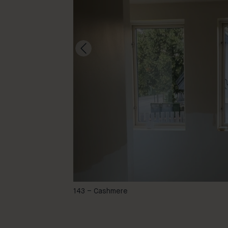
sadaume & yazzabell
143 – Cashmere