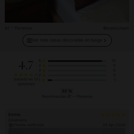
87 – Florence
@maeisonjen
Ver más casas decoradas en
beige
4.7
12
5
0
4
0
3
0
2
basado en 13
1
1
opiniones
92
%
Recomiendan 87 — Florence
Emma
Dinamarca
Cliente verificado
22 Apr 2026