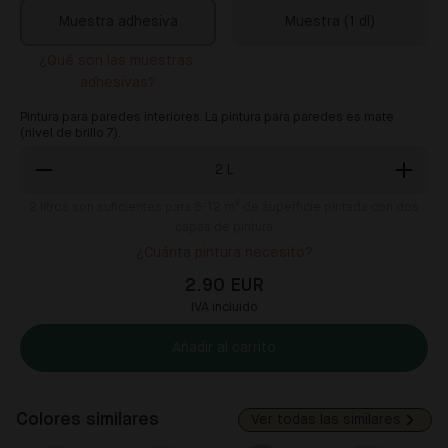
Muestra adhesiva
Muestra (1 dl)
¿Qué son las muestras 
adhesivas?
Pintura para paredes interiores. La pintura para paredes es mate
(nivel de brillo 7).
2
L
2
litros son suficientes para 8-12 m² de superficie pintada con dos
capas de pintura
¿Cuánta pintura necesito?
2.90 EUR
IVA incluido
Añadir al carrito
Colores similares
Ver todas las similares