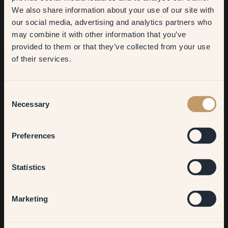
We also share information about your use of our site with
first order
our social media, advertising and analytics partners who
may combine it with other information that you’ve
​But first, which room do you
provided to them or that they’ve collected from your use
want to transform?
of their services.
Living room
¿Buscas más inspiración?
Consent
¡Bienvenido a nuestro radiante mundo de colores! Disfruta de
Necessary
Selection
consejos útiles, ideas inspiradoras y de un 10 % de
Bedroom
descuento en tu próximo pedido.
Preferences
Kitchen & Dining
Statistics
Suscribirse
Hallway
Marketing