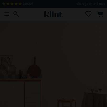
(
4930
)
Entrega en 3-4 días