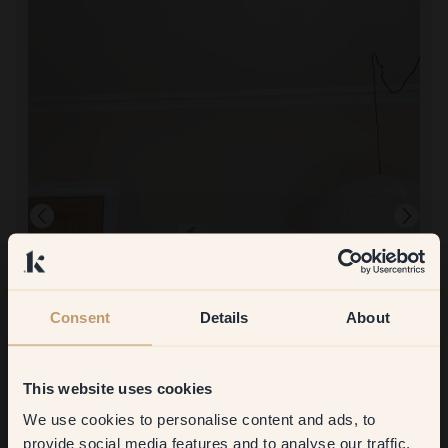
Consent
Details
About
Pintar con:
87 — Florence
This website uses cookies
Pintura gruesa muy fácil y deliciosa.
We use cookies to personalise content and ads, to
Comprar en Klint:
Get
10%
off your
¡Muy fácil!
provide social media features and to analyse our traffic.