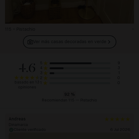
115 – Pistachio
-
Ver más casas decoradas en
verde
4.6
9
5
3
4
1
3
0
2
basado en 13
0
1
opiniones
92
%
Recomiendan 115 — Pistachio
Andreas
Dinamarca
Cliente verificado
6 Jul 2026