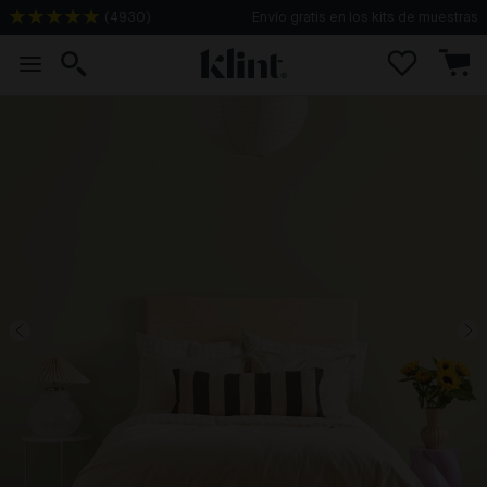
(
4930
)
Envío gratis en los kits de muestras