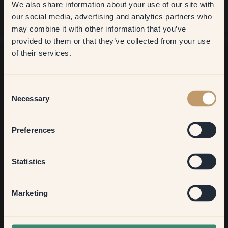
We also share information about your use of our site with
first order
our social media, advertising and analytics partners who
may combine it with other information that you’ve
​But first, which room do you
provided to them or that they’ve collected from your use
want to transform?
of their services.
¿Buscas más inspiración?
Living room
Consent
¡Bienvenido a nuestro radiante mundo de colores! Disfruta de
Necessary
Selection
consejos útiles, ideas inspiradoras y de un 10 % de
descuento en tu próximo pedido.
Bedroom
Preferences
Kitchen & Dining
Statistics
Suscribirse
Hallway
Marketing
None of the above