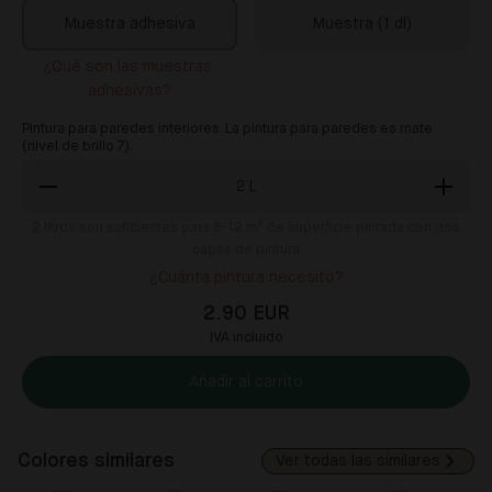
Muestra adhesiva
Muestra (1 dl)
¿Qué son las muestras 
adhesivas?
Pintura para paredes interiores. La pintura para paredes es mate
(nivel de brillo 7).
2
L
2
litros son suficientes para 8-12 m² de superficie pintada con dos
capas de pintura
¿Cuánta pintura necesito?
2.90 EUR
IVA incluido
Añadir al carrito
Colores similares
Ver todas las similares