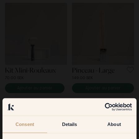
Kit Mini-Rouleaux
Pinceau - Large
70.00 SEK
149.00 SEK
Ajouter au panier
Ajouter au panier
Consent
Details
About