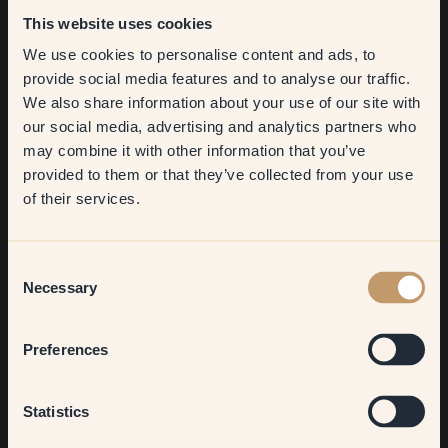
This website uses cookies
We use cookies to personalise content and ads, to
Get
10%
off your
provide social media features and to analyse our traffic.
Ruban de
Rouleau - Large
We also share information about your use of our site with
first order
masquage
159.00 SEK
our social media, advertising and analytics partners who
79.00 SEK
may combine it with other information that you’ve
​But first, which room do you
Ajouter au panier
Ajouter au panier
provided to them or that they’ve collected from your use
want to transform?
of their services.
Living room
Consent
Necessary
Selection
Bedroom
Preferences
Kitchen & Dining
Statistics
Bâche de
Bac à peinture -
protection
Medium