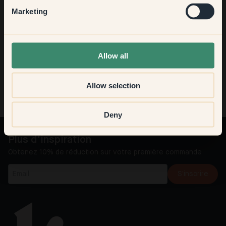
Hallway
Marketing
Je ne retrouve plus la couleur que j'ai achetée il
y a quelques temps
None of the above
Allow all
J'ai toujours besoin d'aide !
Allow selection
Deny
Plus d'inspiration
Obtenez 10% de réduction sur votre première commande
S'inscrire