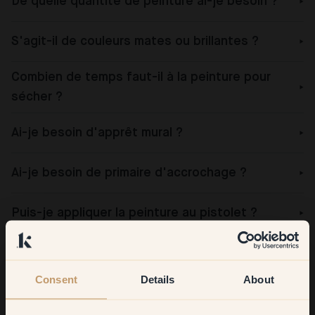
De quelle quantité de peinture ai-je besoin ?
S'agit-il de couleurs mates ou brillantes ?
Combien de temps faut-il à la peinture pour
sécher ?
Ai-je besoin d'apprêt mural ?
Ai-je besoin de primaire d'accrochage ?
Puis-je appliquer la peinture au pistolet ?
Quel est le meilleur moyen de se débarrasser de
la peinture restante ?
Consent
Details
About
Au secours, j'ai renversé de la peinture !