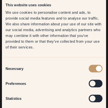
This website uses cookies
Puis-je peindre pendant ma grossesse ?
We use cookies to personalise content and ads, to
Get
10%
off your
provide social media features and to analyse our traffic.
J'ai une question concernant les accessoires
We also share information about your use of our site with
first order
our social media, advertising and analytics partners who
may combine it with other information that you’ve
Puis-je trouver la peinture Klint en magasin ?
​But first, which room do you
provided to them or that they’ve collected from your use
want to transform?
of their services.
Combien de temps prend la livraison ?
Living room
Consent
J'ai une question concernant la livraison
Necessary
Selection
Bedroom
Dans quel pays livrez-vous ?
Preferences
Comment fonctionnent les retours ?
Kitchen & Dining
Statistics
Je souhaite faire une réclamation